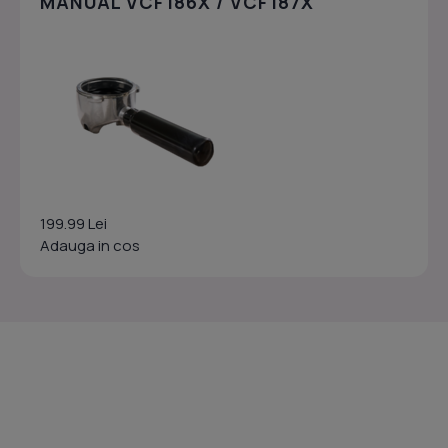
MANUAL VCF186X / VCF187X
199.99 Lei
Adauga in cos