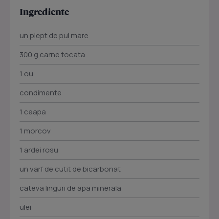
Ingrediente
un piept de pui mare
300 g carne tocata
1 ou
condimente
1 ceapa
1 morcov
1 ardei rosu
un varf de cutit de bicarbonat
cateva linguri de apa minerala
ulei