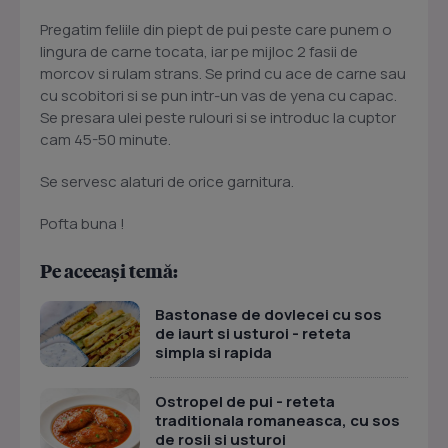
Pregatim feliile din piept de pui peste care punem o
lingura de carne tocata, iar pe mijloc 2 fasii de
morcov si rulam strans. Se prind cu ace de carne sau
cu scobitori si se pun intr-un vas de yena cu capac.
Se presara ulei peste rulouri si se introduc la cuptor
cam 45-50 minute.
Se servesc alaturi de orice garnitura.
Pofta buna !
Pe aceeași temă:
Bastonase de dovlecei cu sos
de iaurt si usturoi - reteta
simpla si rapida
Ostropel de pui - reteta
traditionala romaneasca, cu sos
de rosii si usturoi