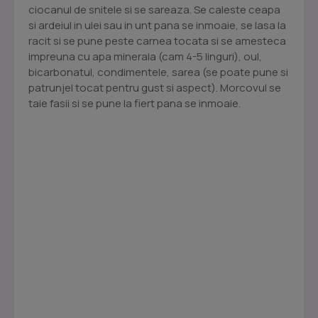
ciocanul de snitele si se sareaza. Se caleste ceapa
si ardeiul in ulei sau in unt pana se inmoaie, se lasa la
racit si se pune peste carnea tocata si se amesteca
impreuna cu apa minerala (cam 4-5 linguri), oul,
bicarbonatul, condimentele, sarea (se poate pune si
patrunjel tocat pentru gust si aspect). Morcovul se
taie fasii si se pune la fiert pana se inmoaie.