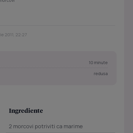
 morcovi
ie 2011, 22:27
10 minute
redusa
Ingrediente
2 morcovi potriviti ca marime