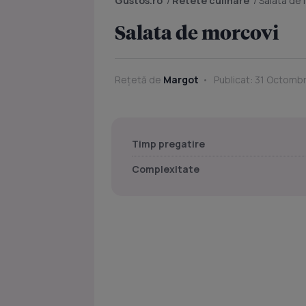
Gustos.ro
/
Retete culinare
/
Salata de
Salata de morcovi
Rețetă de
Margot
Publicat: 31 Octombr
Timp pregatire
Complexitate