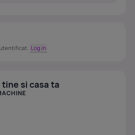
utentificat.
Log in
tine si casa ta
MACHINE