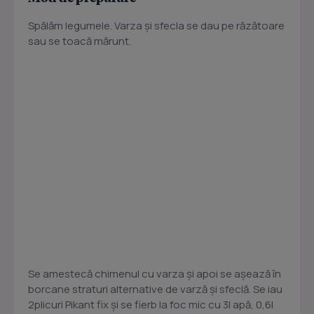
Spălăm legumele. Varza și sfecla se dau pe răzătoare
sau se toacă mărunt.
Se amestecă chimenul cu varza și apoi se așează în
borcane straturi alternative de varză și sfeclă. Se iau
2plicuri Pikant fix și se fierb la foc mic cu 3l apă, 0,6l