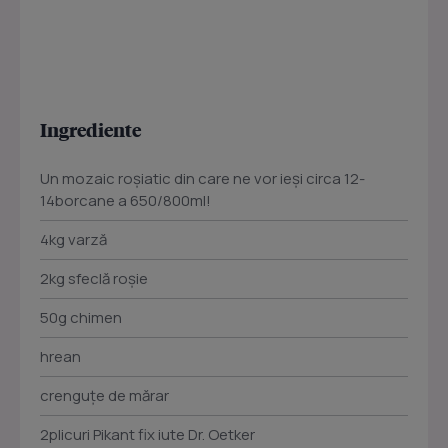
Ingrediente
Un mozaic roșiatic din care ne vor ieși circa 12-
14borcane a 650/800ml!
4kg varză
2kg sfeclă roșie
50g chimen
hrean
crenguțe de mărar
2plicuri Pikant fix iute Dr. Oetker