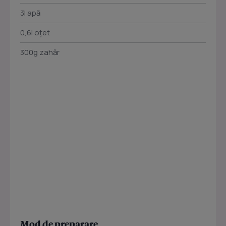
3l apă
0,6l oțet
300g zahăr
Mod de preparare