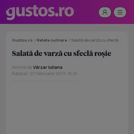
Gustos.ro
/
Retete culinare
/
Salată de varză cu sfeclă roșie
Salată de varză cu sfeclă roșie
Rețetă de
Vărzar Iuliana
Publicat: 07 Februarie 2013, 16:01