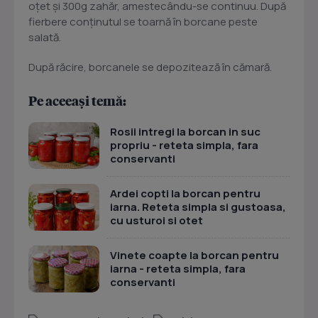
oțet și 300g zahăr, amestecându-se continuu. După
fierbere conținutul se toarnă în borcane peste
salată.
După răcire, borcanele se depozitează în cămară.
Pe aceeași temă:
Rosii intregi la borcan in suc
propriu - reteta simpla, fara
conservanti
Ardei copti la borcan pentru
iarna. Reteta simpla si gustoasa,
cu usturoi si otet
Vinete coapte la borcan pentru
iarna - reteta simpla, fara
conservanti