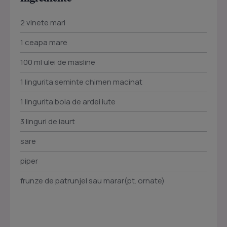
2 vinete mari
1 ceapa mare
100 ml ulei de masline
1 lingurita seminte chimen macinat
1 lingurita boia de ardei iute
3 linguri de iaurt
sare
piper
frunze de patrunjel sau marar(pt. ornate)