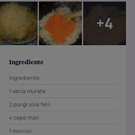
+4
Ingrediente
Ingrediente:
1 varza murata
2 pungi soia felii
4 cepe mari
1 morcov