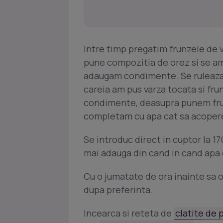
Intre timp pregatim frunzele de 
pune compozitia de orez si se a
adaugam condimente. Se ruleaza s
careia am pus varza tocata si fru
condimente, deasupra punem frunz
completam cu apa cat sa acoper
Se introduc direct in cuptor la 1
mai adauga din cand in cand apa 
Cu o jumatate de ora inainte sa o
dupa preferinta.
Incearca si reteta de
clatite de 