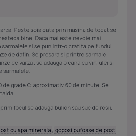
varza. Peste soia data prin masina de tocat se
mesteca bine. Daca mai este nevoie mai
armalele si se pun intr-o cratita pe fundul
nze de dafin. Se presara si printre sarmale
e de varza , se adauga o cana cu vin, ulei si
e sarmalele.
70 de grade C, aproximativ 60 de minute. Se
calda.
prim focul se adauga bulion sau suc de rosii,
post cu apa minerala
,
gogosi pufoase de post