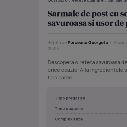
Gustos.ro
/
Retete culinare
/
Sarmale de 
Sarmale de post cu so
savuroasa si usor de
Rețetă de
Porceanu Georgeta
Publica
20:26
Descopera o reteta savuroasa de
orice ocazie! Afla ingredientele 
fara carne.
Timp pregatire
Timp coacere
Complexitate