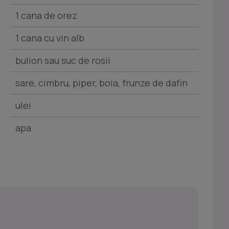
1 cana de orez
1 cana cu vin alb
bulion sau suc de rosii
sare, cimbru, piper, boia, frunze de dafin
ulei
apa