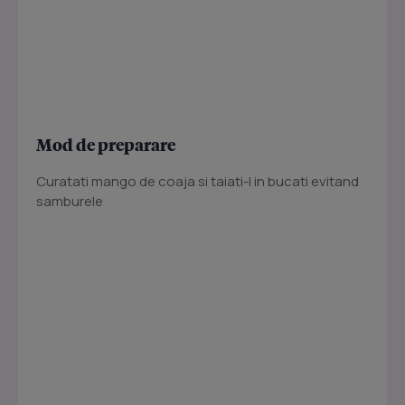
Mod de preparare
Curatati mango de coaja si taiati-l in bucati evitand
samburele