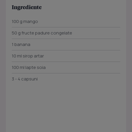
Ingrediente
100 g mango
50 g fructe padure congelate
1 banana
10 ml sirop artar
100 ml lapte soia
3 - 4 capsuni