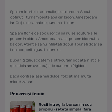
Spalam foarte bine lamaile, le stoarcem. Sucul
obtinut il turnam peste apa din bidon. Amestecam
iar. Cojile de lamaie le punem in bidon.
Spalam florile de soc usor ca sa nu se scuture si le
punem in bidon. Amestecam iar si punem bidonul in
balcon. Atentie sa nu infiletati dopul, il puneti doar sa
tina acoperita gura bidonului.
Dupa 1-2 zile, scoatem si strecuram socata in sticle
(de sticla am avut eu) si le punem la frigider!
Daca doriti sa iasa mai dulce, folositi mai multa
miere/ zahar!
Pe aceeași temă:
Rosii intregi la borcan in suc
propriu - reteta simpla, fara