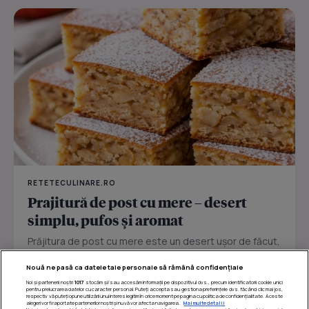
RETETECULINARE.RO
Prajitură de post cu mere – desert
simplu, pufos și aromat
Prăjitura de post cu mere este un desert ușor de făcut,
perfect pentru zilele în care vrei ceva dulce fără ouă
Nouă ne pasă ca datele tale personale să rămână confidențiale
sau...
Noi și partenerii noștri
1017
stocăm și/sau accesăm informații pe dispozitivul dvs., precum identificatorii cookie unici
pentru prelucrarea datelor cu caracter personal. Puteți accepta sau gestiona preferințele dvs. făcând clic mai jos,
respectiv vă puteți opune utilizării unui interes legitim în orice moment pe pagina cu politica de confidențialitate. Aceste
alegeri vor fi raportate partenerilor noștri și nu vă vor afecta navigarea.
Mai multe detalii