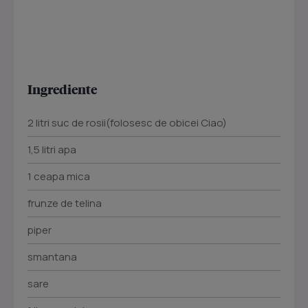
Ingrediente
2 litri suc de rosii(folosesc de obicei Ciao)
1,5 litri apa
1 ceapa mica
frunze de telina
piper
smantana
sare