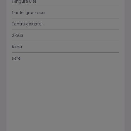
1 lingura ulei
1 ardei gras rosu
Pentru galuste:
2 oua
faina
sare