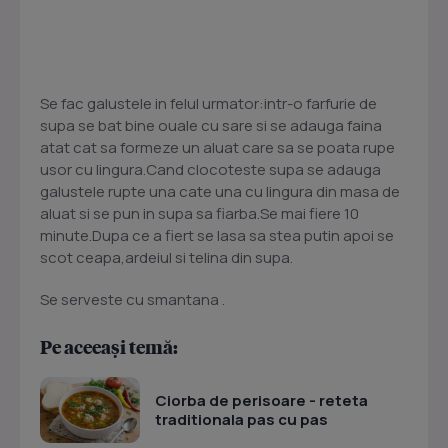
Se fac galustele in felul urmator:intr-o farfurie de
supa se bat bine ouale cu sare si se adauga faina
atat cat sa formeze un aluat care sa se poata rupe
usor cu lingura.Cand clocoteste supa se adauga
galustele rupte una cate una cu lingura din masa de
aluat si se pun in supa sa fiarba.Se mai fiere 10
minute.Dupa ce a fiert se lasa sa stea putin apoi se
scot ceapa,ardeiul si telina din supa.
Se serveste cu smantana .
Pe aceeași temă:
Ciorba de perisoare - reteta
traditionala pas cu pas