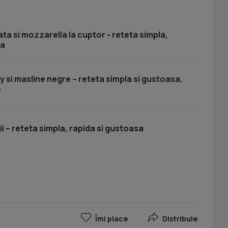
ta si mozzarella la cuptor - reteta simpla,
sa
y si masline negre – reteta simpla si gustoasa,
e
i – reteta simpla, rapida si gustoasa
Îmi place
Distribuie