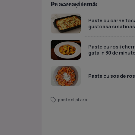
Pe aceeași temă:
Paste cu carne toca
gustoasa si satioa
Paste cu rosii cherr
gata in 30 de minut
Paste cu sos de rosi
paste si pizza