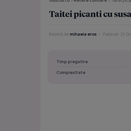
Gustos.ro
/
Retete culinare
/
Taitei pic
Taitei picanti cu sus
Rețetă de
mihaela eros
Publicat: 21 O
Timp pregatire
Complexitate