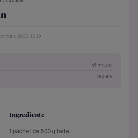
anti cu susan
an
ctombrie 2009, 12:19
45 minute
redusa
Ingrediente
1 pachet de 500 g taitei