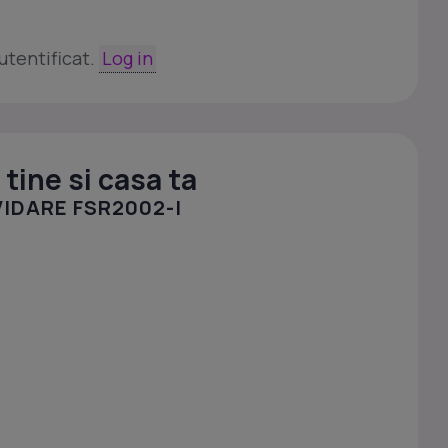
utentificat.
Log in
tine si casa ta
IDARE FSR2002-I