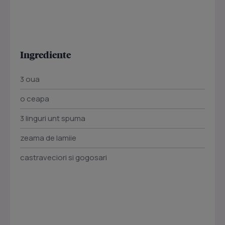
Ingrediente
3 oua
o ceapa
3 linguri unt spuma
zeama de lamiie
castraveciori si gogosari