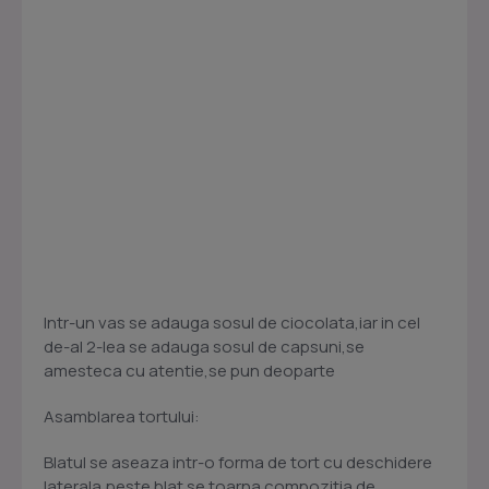
Intr-un vas se adauga sosul de ciocolata,iar in cel
de-al 2-lea se adauga sosul de capsuni,se
amesteca cu atentie,se pun deoparte
Asamblarea tortului:
Blatul se aseaza intr-o forma de tort cu deschidere
laterala,peste blat se toarna compozitia de