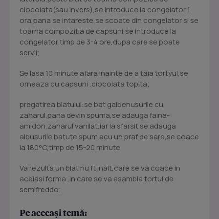
ciocolata(sau invers),se introduce la congelator 1
ora,pana se intareste,se scoate din congelator si se
toarna compozitia de capsuni,se introduce la
congelator timp de 3-4 ore,dupa care se poate
servii;
Se lasa 10 minute afara inainte de a taia tortyul,se
orneaza cu capsuni ,ciocolata topita;
pregatirea blatului:se bat galbenusurile cu
zaharul,pana devin spuma,se adauga faina-
amidon,zaharul vanilat,iar la sfarsit se adauga
albusurile batute spum acu un praf de sare,se coace
la 180°C,timp de 15-20 minute
Va rezulta un blat nu ft inalt,care se va coace in
aceiasi forma ,in care se va asambla tortul de
semifreddo;
Pe aceeași temă: