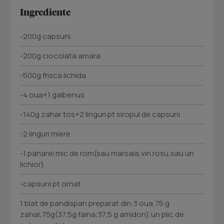
Ingrediente
-200g capsuni
-200g ciocolata amara
-500g frisca lichida
-4 oua+1 galbenus
-140g zahar tos+2 linguri pt siropul de capsuni
-2 linguri miere
-1 paharel mic de rom(sau marsala,vin rosu,sau un
lichior)
-capsuni pt ornat
1 blat de pandispan preparat din:3 oua,75 g
zahar,75g(37,5g faina;37,5 g amidon),un plic de