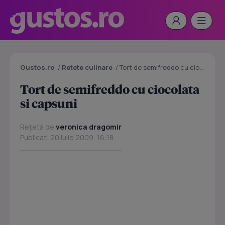
Gustos.ro
/
Retete culinare
/
Tort de semifreddo cu ciocolata si capsuni
Tort de semifreddo cu ciocolata
si capsuni
Rețetă de
veronica dragomir
Publicat: 20 Iulie 2009, 16:18