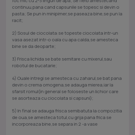
foc mic cu 2-3 linguri de apa; Se fierb amestecand
continuu,pana cand capsunile se topesc si devin o
pasta; Se pun in minipimer,se paseaza bine,se pun la
racit;
2) Sosul de ciocolata:se topeste ciocolata intr-un
vasa asezat intr-o oala cu apa calda,se amesteca
bine se da deoparte;
3) Frisca lichida se bate semitare cu mixerul,sau
robotul de bucatarie;
4) Ouale intregi se amesteca cu zaharul,se bat pana
devin o crema omogena,se adauga mierea,iar la
sfarsit romul(in general se foloseste un lichior care
se asorteaza cu ciocolata si capsuni);
5) In final se adauga frisca semibatuta la compozitia
de oua,se amesteca totul,cu grija pana frica se
incorporeaza bine,se separa in 2 -a vase