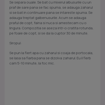
Se separa ouale. Se bat cu mixerul albusurile cu un
praf de sare pana se fac spuma, se adauga zaharul
si se bat in continuare pana se intareste spuma. Se
adauga treptat galbenusurile. Acum se adauga
praful de copt, faina si nuca si amestecam cu o
lingura. Compozitia se aseza intr-o cratita rotunda,
pe foaie de copt, si se da la cuptor 30 de minute.
Siropul:
Se pun la fiert apa cu zaharul si coaja de portocala,
se lasa sa fiarba pana se dizolva zaharul. Eu il fierb
cam 5-10 minute, la foc mic.