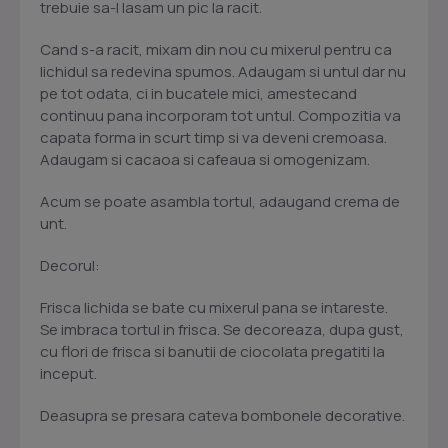
trebuie sa-l lasam un pic la racit.
Cand s-a racit, mixam din nou cu mixerul pentru ca
lichidul sa redevina spumos. Adaugam si untul dar nu
pe tot odata, ci in bucatele mici, amestecand
continuu pana incorporam tot untul. Compozitia va
capata forma in scurt timp si va deveni cremoasa.
Adaugam si cacaoa si cafeaua si omogenizam.
Acum se poate asambla tortul, adaugand crema de
unt.
Decorul:
Frisca lichida se bate cu mixerul pana se intareste.
Se imbraca tortul in frisca. Se decoreaza, dupa gust,
cu flori de frisca si banutii de ciocolata pregatiti la
inceput.
Deasupra se presara cateva bombonele decorative.