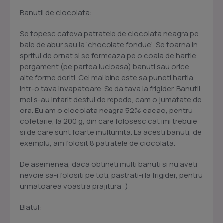
Banutii de ciocolata:
Se topesc cateva patratele de ciocolata neagra pe
baie de abur sau la ‘chocolate fondue’. Se toarna in
spritul de ornat si se formeaza pe o coala de hartie
pergament (pe partea lucioasa) banuti sau orice
alte forme doriti. Cel mai bine este sa puneti hartia
intr-o tava invapatoare. Se da tava la frigider. Banutii
mei s-au intarit destul de repede, cam o jumatate de
ora. Eu am o ciocolata neagra 52% cacao, pentru
cofetarie, la 200 g, din care folosesc cat imi trebuie
si de care sunt foarte multumita. La acesti banuti, de
exemplu, am folosit 8 patratele de ciocolata.
De asemenea, daca obtineti multi banuti si nu aveti
nevoie sa-i folositi pe toti, pastrati-i la frigider, pentru
urmatoarea voastra prajitura :)
Blatul: