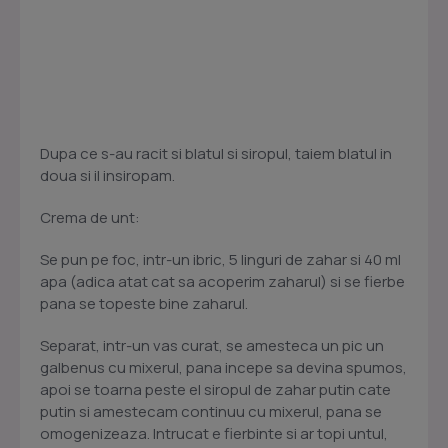
Dupa ce s-au racit si blatul si siropul, taiem blatul in
doua si il insiropam.
Crema de unt:
Se pun pe foc, intr-un ibric, 5 linguri de zahar si 40 ml
apa (adica atat cat sa acoperim zaharul) si se fierbe
pana se topeste bine zaharul.
Separat, intr-un vas curat, se amesteca un pic un
galbenus cu mixerul, pana incepe sa devina spumos,
apoi se toarna peste el siropul de zahar putin cate
putin si amestecam continuu cu mixerul, pana se
omogenizeaza. Intrucat e fierbinte si ar topi untul,