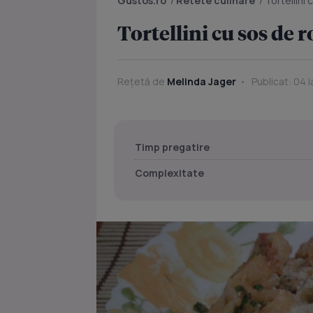
Gustos.ro
/
Retete culinare
/
Tortellini 
Tortellini cu sos de r
Rețetă de
Melinda Jager
Publicat: 04 I
Timp pregatire
Complexitate