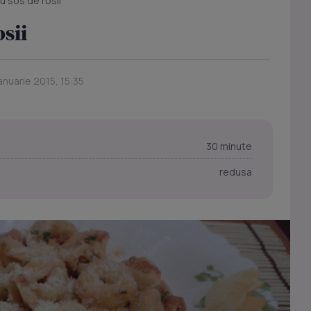
cu sos de rosii
osii
anuarie 2015, 15:35
30 minute
redusa