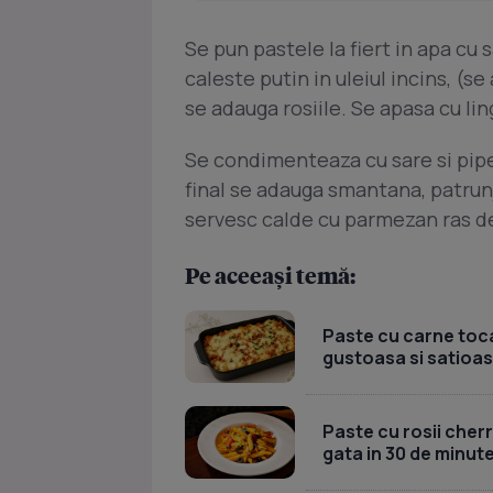
Se pun pastele la fiert in apa cu 
caleste putin in uleiul incins, (s
se adauga rosiile. Se apasa cu l
Se condimenteaza cu sare si piper
final se adauga smantana, patrunjel
servesc calde cu parmezan ras d
Pe aceeași temă:
Paste cu carne toca
gustoasa si satioa
Paste cu rosii cherr
gata in 30 de minut