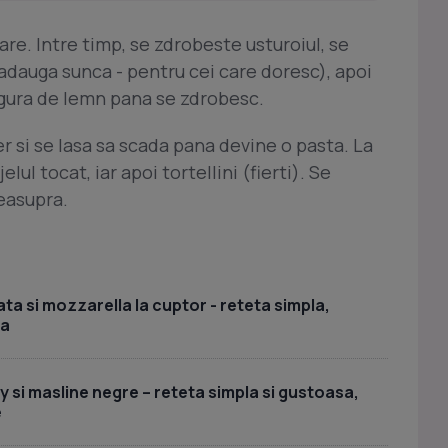
sare. Intre timp, se zdrobeste usturoiul, se
e adauga sunca - pentru cei care doresc), apoi
ingura de lemn pana se zdrobesc.
 si se lasa sa scada pana devine o pasta. La
ul tocat, iar apoi tortellini (fierti). Se
easupra.
ta si mozzarella la cuptor - reteta simpla,
sa
y si masline negre – reteta simpla si gustoasa,
e