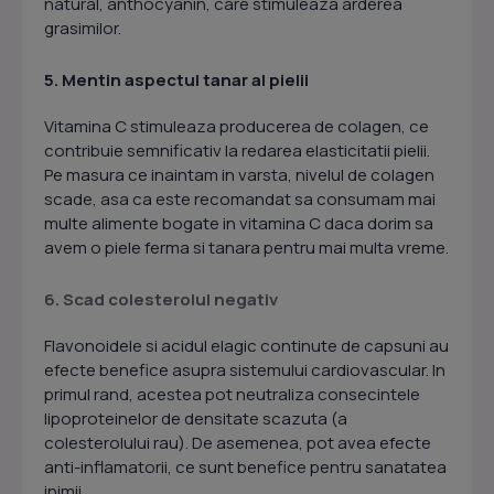
natural, anthocyanin, care stimuleaza arderea
grasimilor.
5. Mentin aspectul tanar al pielii
Vitamina C stimuleaza producerea de colagen, ce
contribuie semnificativ la redarea elasticitatii pielii.
Pe masura ce inaintam in varsta, nivelul de colagen
scade, asa ca este recomandat sa consumam mai
multe alimente bogate in vitamina C daca dorim sa
avem o piele ferma si tanara pentru mai multa vreme.
6. Scad colesterolul negativ
Flavonoidele si acidul elagic continute de capsuni au
efecte benefice asupra sistemului cardiovascular. In
primul rand, acestea pot neutraliza consecintele
lipoproteinelor de densitate scazuta (a
colesterolului rau). De asemenea, pot avea efecte
anti-inflamatorii, ce sunt benefice pentru sanatatea
inimii.