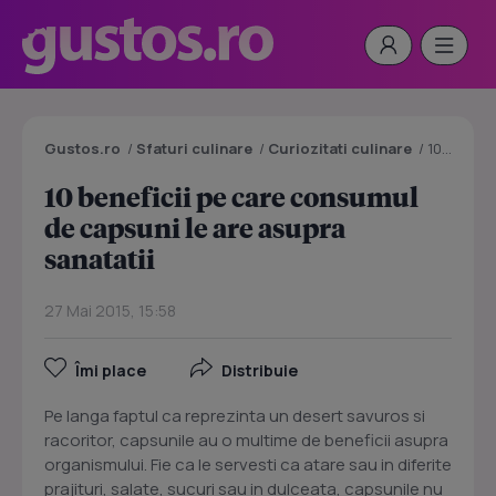
Gustos.ro
/
Sfaturi culinare
/
Curiozitati culinare
/
10 beneficii pe care consumul de capsuni le are asupra sanatatii
10 beneficii pe care consumul
de capsuni le are asupra
sanatatii
27 Mai 2015, 15:58
Îmi place
Distribuie
Pe langa faptul ca reprezinta un desert savuros si
racoritor, capsunile au o multime de beneficii asupra
organismului. Fie ca le servesti ca atare sau in diferite
prajituri, salate, sucuri sau in dulceata, capsunile nu