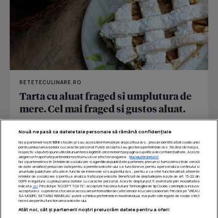
RETETECULINARE.RO
Tarta cu aluat fraged si umplutura de
mere. Cel mai fraged si gustos aluat.
O minunata minunata tarta cu aluat crocant și umplutură
Nouă ne pasă ca datele tale personale să rămână confidențiale
dulce de mere.
Noi și partenerii noștri
1019
stocăm și/sau accesăm informații pe dispozitivul dvs., precum identificatorii cookie unici
pentru prelucrarea datelor cu caracter personal. Puteți accepta sau gestiona preferințele dvs. făcând clic mai jos,
respectiv vă puteți opune utilizării unui interes legitim în orice moment pe pagina cu politica de confidențialitate. Aceste
alegeri vor fi raportate partenerilor noștri și nu vă vor afecta navigarea.
Mai multe detalii
Noi si partenerii nostri (retelele de socializare si agentiile de publicitate partenere, precum si furnizorii nostri de servicii
de date analitice) prelucram date pentru a permite website-ului sa functioneze, pentru a personaliza continutul si
anunturile publicitare afisate in functie de interesele si/sau profilul dvs., pentru a va oferi functionalitati aferente
retelelor de socializare si pentru a analiza traficul pe website. Beneficiati de drepturile prevazute de art. 15-22 din
GDPR in legatura cu prelucrarea datelor cu caracter personal. Aceste drepturi pot fi exercitate prin modalitatea
indicata
aici
. Prin click pe “ACCEPT TOATE”, acceptati folosirea tuturor Tehnologiilor de tip Cookie, care implica inclusiv
acceptul dvs. cu privire la stocarea/accesarea informatiilor de catre Vendor-ii cu care colaboram. Prin click pe “VREAU
SA MODIFIC SETARILE INDIVIDUAL” puteti schimba preferintele in mod individual, mai putin cele legate de cookie strict
necesare pentru functionarea website-ului.
Atât noi, cât și partenerii noștri prelucrăm datele pentru a oferi: