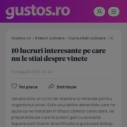
Gustos.ro
/
Sfaturi culinare
/
Curiozitati culinare
/
10 lucruri interesante pe care nu le stiai despre vinete
10 lucruri interesante pe care
nu le stiai despre vinete
10 August 2015, 10:42
Îmi place
Distribuie
Vanata este un izvor de vitamine si minerale pentru
organismul uman. Este unul dintre alimentele care ne
ajuta sa ne hidratam in timpul zilelelor caniculare, iar
preparatele pe care le putem gati cu aceasta
leguma sunt foarte diversificate si gustoase.&nbsp;