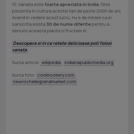
10. Vanata este
foarte apreciata in India
, fiind
prezenta in cultura acestei tari de peste 2000 de ani.
Avand in vedere acest lucru, nu e de mirare ca in
sanscrita exista
30 de nume diferite
pentru a
denumi aceasta planta si fructele ei.
Descopera si in ce retete delicioase poti folosi
vanata
.
Sursa articol:
wikipedia
,
indianapublicmedia.org
Sursa foto:
cookrookery.com
,
newrochellegrandmarket.com