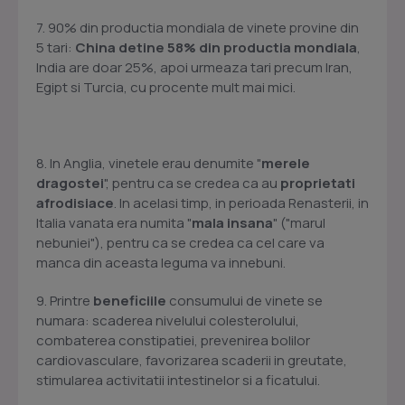
7. 90% din productia mondiala de vinete provine din
5 tari:
China detine 58% din productia mondiala
,
India are doar 25%, apoi urmeaza tari precum Iran,
Egipt si Turcia, cu procente mult mai mici.
8. In Anglia, vinetele erau denumite "
merele
dragostei
", pentru ca se credea ca au
proprietati
afrodisiace
. In acelasi timp, in perioada Renasterii, in
Italia vanata era numita "
mala insana
" ("marul
nebuniei"), pentru ca se credea ca cel care va
manca din aceasta leguma va innebuni.
9. Printre
beneficiile
consumului de vinete se
numara: scaderea nivelului colesterolului,
combaterea constipatiei, prevenirea bolilor
cardiovasculare, favorizarea scaderii in greutate,
stimularea activitatii intestinelor si a ficatului.