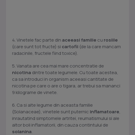
4. Vinetele fac parte din
aceeasi familie
cu
rosiile
(care sunt tot fructe) si
cartofii
(de la care mancam
radacinile, fructele fiind toxice).
5. Vanata are cea mai mare concentratie de
nicotina
dintre toate legumele. Cu toate acestea,
ca sa introduci in organism aceeasi cantitate de
nicotina pe care o are o tigara, ar trebui sa mananci
9 kilograme de vinete.
6. Ca si alte legume din aceasta familie
(Solanaceae), vinetele sunt puternic
inflamatoare
,
inrautatind simptomele artritei, reumatismului si ale
altor boli inflamatorii, din cauza contintului de
solanina
.