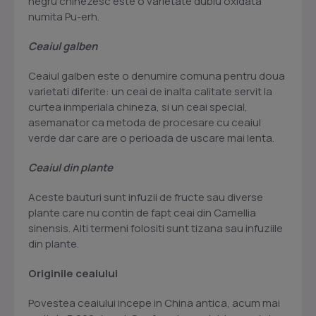
negru chinezesc este o varietate dublu oxidata
numita Pu-erh.
Ceaiul galben
Ceaiul galben este o denumire comuna pentru doua
varietati diferite: un ceai de inalta calitate servit la
curtea inmperiala chineza, si un ceai special,
asemanator ca metoda de procesare cu ceaiul
verde dar care are o perioada de uscare mai lenta.
Ceaiul din plante
Aceste bauturi sunt infuzii de fructe sau diverse
plante care nu contin de fapt ceai din Camellia
sinensis. Alti termeni folositi sunt tizana sau infuziile
din plante.
Originile ceaiului
Povestea ceaiului incepe in China antica, acum mai