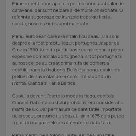
Primele mentionari apar din partea conducatorilor de
caravane, dar sunt neclare si de multe ori eronate. O
referinta sugereaza ca frunzele trebuiau fierte,
sarate, unse cu unt si apoi mancate.
Primul european care s-a intalnit cu ceaiul si a scris
despre el a fost preotul iezuit portughez Jasper de
Cruz in 1560. Acesta participase ca misionar la prima
expeditie comerciala portugheza, si tot portughezii
au fost cei ce au creat prima ruta de comert a
ceaiului pana la Lisabona. De la Lisabona, ceaiul era
preluat de nave olandeze care il transportau in
Franta, Olanda si Tarile Baltice.
Ceaiul a devenit foarte la moda la Haga, capitala
Olandei. Datorita costului prohibitiv, era considerat o
marfa de lux. Dar pe masura ce cantitatile importate
au crescut, preturile au scazut, iar in 1675 deja putea
fi gasit in magazinele de alimente in toata tara.
Prima mentiune a folosirii laptelui in ceai apartine