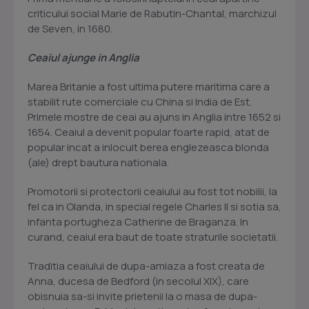
criticului social Marie de Rabutin-Chantal, marchizul
de Seven, in 1680.
Ceaiul ajunge in Anglia
Marea Britanie a fost ultima putere maritima care a
stabilit rute comerciale cu China si India de Est.
Primele mostre de ceai au ajuns in Anglia intre 1652 si
1654. Ceaiul a devenit popular foarte rapid, atat de
popular incat a inlocuit berea englezeasca blonda
(ale) drept bautura nationala.
Promotorii si protectorii ceaiului au fost tot nobilii, la
fel ca in Olanda, in special regele Charles II si sotia sa,
infanta portugheza Catherine de Braganza. In
curand, ceaiul era baut de toate straturile societatii.
Traditia ceaiului de dupa-amiaza a fost creata de
Anna, ducesa de Bedford (in secolul XIX), care
obisnuia sa-si invite prietenii la o masa de dupa-