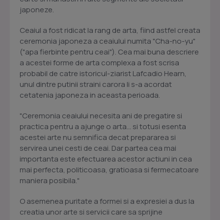
japoneze.
Ceaiul a fost ridicat la rang de arta, fiind astfel creata
ceremonia japoneza a ceaiului numita "Cha-no-yu"
("apa fierbinte pentru ceai"). Cea mai buna descriere
a acestei forme de arta complexa a fost scrisa
probabil de catre istoricul-ziarist Lafcadio Hearn,
unul dintre putinii straini carora li s-a acordat
cetatenia japoneza in aceasta perioada.
"Ceremonia ceaiului necesita ani de pregatire si
practica pentru a ajunge o arta... si totusi esenta
acestei arte nu semnifica decat prepararea si
servirea unei cesti de ceai. Dar partea cea mai
importanta este efectuarea acestor actiuni in cea
mai perfecta, politicoasa, gratioasa si fermecatoare
maniera posibila."
O asemenea puritate a formei si a expresiei a dus la
creatia unor arte si servicii care sa sprijine