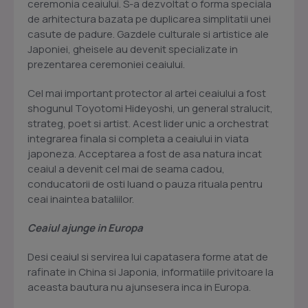
ceremonia ceaiului. S-a dezvoltat o forma speciala
de arhitectura bazata pe duplicarea simplitatii unei
casute de padure. Gazdele culturale si artistice ale
Japoniei, gheisele au devenit specializate in
prezentarea ceremoniei ceaiului.
Cel mai important protector al artei ceaiului a fost
shogunul Toyotomi Hideyoshi, un general stralucit,
strateg, poet si artist. Acest lider unic a orchestrat
integrarea finala si completa a ceaiului in viata
japoneza. Acceptarea a fost de asa natura incat
ceaiul a devenit cel mai de seama cadou,
conducatorii de osti luand o pauza rituala pentru
ceai inaintea bataliilor.
Ceaiul ajunge in Europa
Desi ceaiul si servirea lui capatasera forme atat de
rafinate in China si Japonia, informatiile privitoare la
aceasta bautura nu ajunsesera inca in Europa.