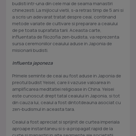
budisti intr-una din cele mai de seama manastiri
chinezesti. La mijlocul vietii, s-a retras timp de 5 ani si
a scris un adevarat tratat despre ceai, continand
metode variate de cultivare si preparare a ceaiului
de pe toata suprafata tarii. Aceasta carte,
influentata de filozofia zen-budista, va reprezenta
sursa ceremoniilor ceaiului aduse in Japonia de
misionarii budisti.
Influenta japoneza
Primele seminte de ceai au fost aduse in Japonia de
preotul budist Yeisei, care ii vazuse valoarea in
amplificarea meditatiei religioase in China. Yeisei
este cunoscut drept tatal ceaiului in Japonia, si tot
din cauza lui, ceaiul a fost dintotdeauna asociat cu
zen-budismul in aceasta tara.
Ceaiul a fost apreciat si sprijinit de curtea imperiala
aproape instantaneu si s-a propagat rapid de la
curte si manastiri in alte segmente ale societatii