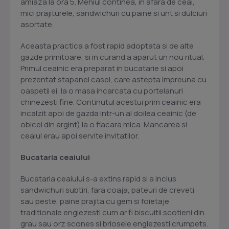
amiaza la ora 5. Meniul continea, in afara de ceai,
mici prajiturele, sandwichuri cu paine si unt si dulciuri
asortate.
Aceasta practica a fost rapid adoptata si de alte
gazde primitoare, si in curand a aparut un nou ritual.
Primul ceainic era preparat in bucatarie si apoi
prezentat stapanei casei, care astepta impreuna cu
oaspetii ei, la o masa incarcata cu portelanuri
chinezesti fine. Continutul acestui prim ceainic era
incalzit apoi de gazda intr-un al doilea ceainic (de
obicei din argint) la o flacara mica. Mancarea si
ceaiul erau apoi servite invitatilor.
Bucataria ceaiului
Bucataria ceaiului s-a extins rapid si a inclus
sandwichuri subtiri, fara coaja, pateuri de creveti
sau peste, paine prajita cu gem si foietaje
traditionale englezesti cum ar fi biscuitii scotieni din
grau sau orz scones si briosele englezesti crumpets.