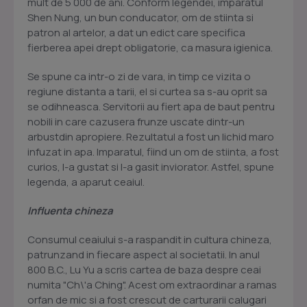
mult de 5 000 de ani. Conform legendei, imparatul
Shen Nung, un bun conducator, om de stiinta si
patron al artelor, a dat un edict care specifica
fierberea apei drept obligatorie, ca masura igienica.
Se spune ca intr-o zi de vara, in timp ce vizita o
regiune distanta a tarii, el si curtea sa s-au oprit sa
se odihneasca. Servitorii au fiert apa de baut pentru
nobili in care cazusera frunze uscate dintr-un
arbustdin apropiere. Rezultatul a fost un lichid maro
infuzat in apa. Imparatul, fiind un om de stiinta, a fost
curios, l-a gustat si l-a gasit inviorator. Astfel, spune
legenda, a aparut ceaiul.
Influenta chineza
Consumul ceaiului s-a raspandit in cultura chineza,
patrunzand in fiecare aspect al societatii. In anul
800 B.C., Lu Yu a scris cartea de baza despre ceai
numita "Ch\'a Ching". Acest om extraordinar a ramas
orfan de mic si a fost crescut de carturarii calugari