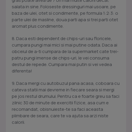
gras poate avea de 7 ori mai multe calorii decat
salata in sine. Foloseste dressinguri mai usoare, pe
baza de ulei, otet si condimente, pe formula 1:2:3: o
parte ulei de masline, doua parti apa si trei parti otet
aromat plus condimente.
8. Daca esti dependent de chips-uri sau floricele,
cumpara pungi mai mici si mai putine odata. Daca ai
obceiul de a-ti cumpara de la supermarket cate trei-
patru pungi imense de chips-uri, le vei consuma
destul de repede. Cumpara mai putin si vei vedea
diferenta!
9. Daca mergi cu autobuzul pana acasa, coboara cu
cateva statii mai devreme in fiecare seara si mergi
pe jos restul drumului. Pentru ca e foarte greu sa faci
zilnic 30 de minute de exercitii fizice, asa cum e
recomandat, obisnuieste-te sa faci aceasta
plimbare de seara, care te va ajuta sa arzi niste
calorii.