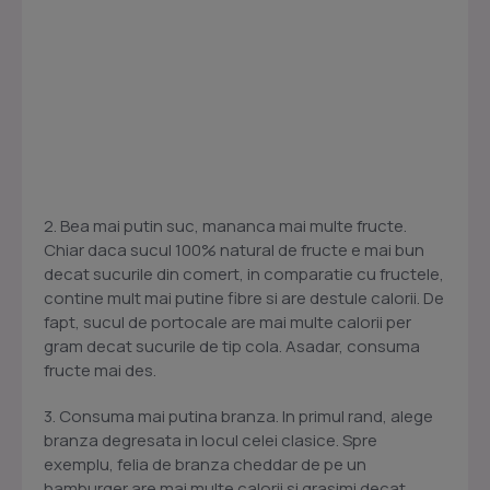
2. Bea mai putin suc, mananca mai multe fructe.
Chiar daca sucul 100% natural de fructe e mai bun
decat sucurile din comert, in comparatie cu fructele,
contine mult mai putine fibre si are destule calorii. De
fapt, sucul de portocale are mai multe calorii per
gram decat sucurile de tip cola. Asadar, consuma
fructe mai des.
3. Consuma mai putina branza. In primul rand, alege
branza degresata in locul celei clasice. Spre
exemplu, felia de branza cheddar de pe un
hamburger are mai multe calorii si grasimi decat