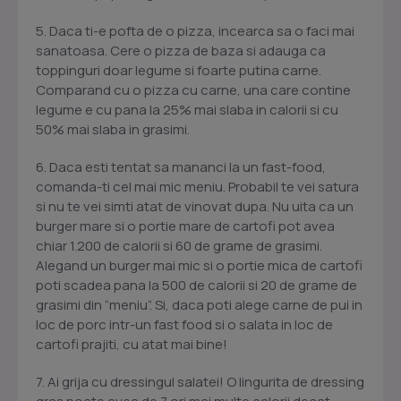
5. Daca ti-e pofta de o pizza, incearca sa o faci mai
sanatoasa. Cere o pizza de baza si adauga ca
toppinguri doar legume si foarte putina carne.
Comparand cu o pizza cu carne, una care contine
legume e cu pana la 25% mai slaba in calorii si cu
50% mai slaba in grasimi.
6. Daca esti tentat sa mananci la un fast-food,
comanda-ti cel mai mic meniu. Probabil te vei satura
si nu te vei simti atat de vinovat dupa. Nu uita ca un
burger mare si o portie mare de cartofi pot avea
chiar 1.200 de calorii si 60 de grame de grasimi.
Alegand un burger mai mic si o portie mica de cartofi
poti scadea pana la 500 de calorii si 20 de grame de
grasimi din “meniu”. Si, daca poti alege carne de pui in
loc de porc intr-un fast food si o salata in loc de
cartofi prajiti, cu atat mai bine!
7. Ai grija cu dressingul salatei! O lingurita de dressing