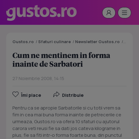
Gustos.ro
/
Sfaturi culinare
/
Newsletter Gustos.ro
/
Cum ne 
Cum ne mentinem in forma
inainte de Sarbatori
27 Noiembrie 2008, 14:15
Îmi place
Distribuie
Pentru ca se apropie Sarbatorile si cu totii vrem sa
fim in cea mai buna forma inainte de petrecerile ce
urmeaza, Gustos.ro va ofera 10 sfaturi cu ajutorul
carora veti reusi fie sa dati jos cateva kilograme in
plus, fie sa fiti intr-o forma foarte buna, din punctul