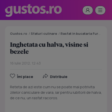
Gustos.ro
/
Sfaturi culinare
/
Rasfat in bucataria Furnicutei boscodine
Inghetata cu halva, visine si
bezele
16 Iulie 2012, 12:43
Îmi place
Distribuie
Reteta de azi este cum nu se poate mai potrivita
zilelor caniculare de vara, iar pentru iubitorii de halva,
de ce nu, un rasfat racoros.