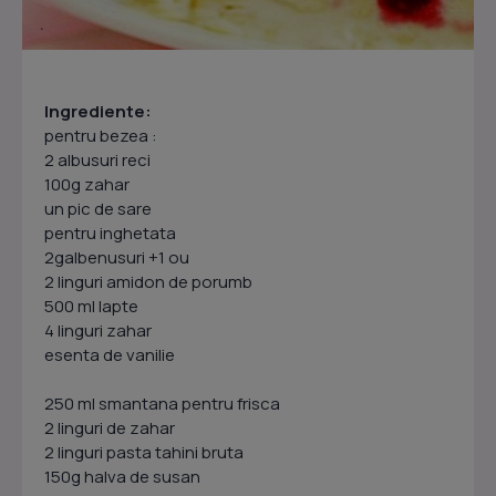
Ingrediente:
pentru bezea :
2 albusuri reci
100g zahar
un pic de sare
pentru inghetata
2galbenusuri +1 ou
2 linguri amidon de porumb
500 ml lapte
4 linguri zahar
esenta de vanilie
250 ml smantana pentru frisca
2 linguri de zahar
2 linguri pasta tahini bruta
150g halva de susan