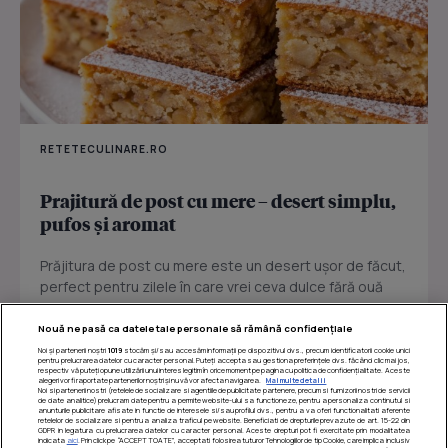
RETETECULINARE.RO
Prajitură de post cu mere – desert simplu,
pufos și aromat
Prăjitura de post cu mere este un desert ușor de făcut,
perfect pentru zilele în care vrei ceva dulce fără ouă
sau...
Nouă ne pasă ca datele tale personale să rămână confidențiale
Noi și partenerii noștri
1019
stocăm și/sau accesăm informații pe dispozitivul dvs., precum identificatorii cookie unici
pentru prelucrarea datelor cu caracter personal. Puteți accepta sau gestiona preferințele dvs. făcând clic mai jos,
respectiv vă puteți opune utilizării unui interes legitim în orice moment pe pagina cu politica de confidențialitate. Aceste
alegeri vor fi raportate partenerilor noștri și nu vă vor afecta navigarea.
Mai multe detalii
Noi si partenerii nostri (retelele de socializare si agentiile de publicitate partenere, precum si furnizorii nostri de servicii
de date analitice) prelucram date pentru a permite website-ului sa functioneze, pentru a personaliza continutul si
anunturile publicitare afisate in functie de interesele si/sau profilul dvs., pentru a va oferi functionalitati aferente
retelelor de socializare si pentru a analiza traficul pe website. Beneficiati de drepturile prevazute de art. 15-22 din
GDPR in legatura cu prelucrarea datelor cu caracter personal. Aceste drepturi pot fi exercitate prin modalitatea
indicata
aici
. Prin click pe “ACCEPT TOATE”, acceptati folosirea tuturor Tehnologiilor de tip Cookie, care implica inclusiv