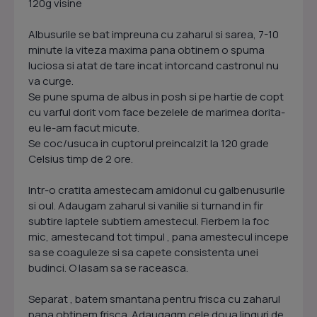
120g visine
Albusurile se bat impreuna cu zaharul si sarea, 7-10
minute la viteza maxima pana obtinem o spuma
luciosa si atat de tare incat intorcand castronul nu
va curge.
Se pune spuma de albus in posh si pe hartie de copt
cu varful dorit vom face bezelele de marimea dorita-
eu le-am facut micute.
Se coc/usuca in cuptorul preincalzit la 120 grade
Celsius timp de 2 ore.
Intr-o cratita amestecam amidonul cu galbenusurile
si oul. Adaugam zaharul si vanilie si turnand in fir
subtire laptele subtiem amestecul. Fierbem la foc
mic, amestecand tot timpul , pana amestecul incepe
sa se coaguleze si sa capete consistenta unei
budinci. O lasam sa se raceasca.
Separat , batem smantana pentru frisca cu zaharul
pana obtinem frisca. Adaugaqm cele doua linguri de