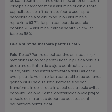
au luat albuminele care exista in ou drept un etalon.
Principala caracteristica a albuminelor din ou este
capacitatea de a fi asimilate foarte usor, spre
deosebire de alte albumine. in ou albuminele
reprezinta 93,7%, iar prin comparatie pestele
contine 76% albumine, carnea de vita 73,3%, iar
fasolea 58%.
Ouale sunt daunatoare pentru ficat ?
Fals.
De ce? Pentru ca oul contine aminoacizi (ex.
metionina) folositori pentru ficat. In plus galbenusul
de ou are calitatea de a ajuta contractia vezicii
biliare, stimuland astfel activitatea fierii. Dar daca
aveti pietre la vezica biliara contractiile sub actiunea
galbenusului de ou sunt dureroase si se pot
transforma in colici, deci in acest caz trebuie evitat
consumul de oua. Se mai contraindica ouale prajite
si ouale cu maioneza deoarece acestea sunt
daunatoare pentru ficat.