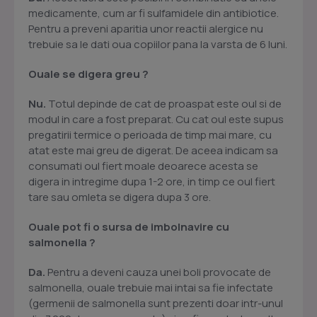
medicamente, cum ar fi sulfamidele din antibiotice.
Pentru a preveni aparitia unor reactii alergice nu
trebuie sa le dati oua copiilor pana la varsta de 6 luni.
Ouale se digera greu ?
Nu.
Totul depinde de cat de proaspat este oul si de
modul in care a fost preparat. Cu cat oul este supus
pregatirii termice o perioada de timp mai mare, cu
atat este mai greu de digerat. De aceea indicam sa
consumati oul fiert moale deoarece acesta se
digera in intregime dupa 1-2 ore, in timp ce oul fiert
tare sau omleta se digera dupa 3 ore.
Ouale pot fi o sursa de imbolnavire cu
salmonella ?
Da.
Pentru a deveni cauza unei boli provocate de
salmonella, ouale trebuie mai intai sa fie infectate
(germenii de salmonella sunt prezenti doar intr-unul