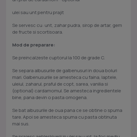
ulei sau unt pentru prajit
Se servesc cu: unt, zahar pudra, sirop de artar, gem
de fructe si scortisoara.
Mod de preparare:
Se preincalzeste cuptorul la 100 de grade C.
Se separa albusurile de galbenusuri in doua boluri
mari. Galbenusurile se amesteca cu faina, laptele,
uleiul, zaharul, praful de copt, sarea, vanilia si
(optional) cardamomul. Se amesteca ingredientele
bine, pana devin o pasta omogena.
Se bat albusurile de oua pana ce se obtine o spuma
tare. Apoi se amesteca spuma cu pasta obtinuta
mai sus.
Se prajesc aebleskiverii in ulei sau unt, la foc mediu.