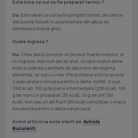
Este bine ca oul sa fie preparat termic ?
Da.
Este ideal ca oul sa fie pregatit termic deoarece
daca este folosit crud proteinele din albus se
asimileaza foarte greu.
Ouale ingrasa ?
Nu.
Chiar daca oul este un produs foarte hranitor, el
nu ingrasa. Mai mult decat atat, scopul multor diete
este scaderea cantitatii de albumine din regimul
alimentar, iar oul cu cele 13% proteine si 80 kcal este
o adevarata comoara pentru o dieta. Astfel, 2 oua
(160 kcal), 100 g de paine intermediara (236 kcal), 100
g de morcov proaspat (35 kcal), 10 g de unt (90
kcal), kiwi sau un alt fruct (50 kcal) constituie o masa
excelenta pentru o dieta sanatoasa.
Acest articol va este oferit de
Avicola
Bucuresti
.