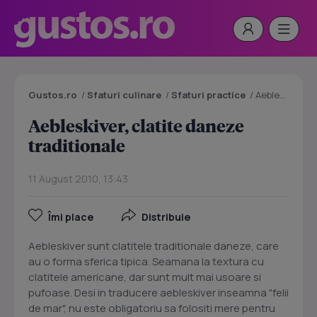
Gustos.ro
/
Sfaturi culinare
/
Sfaturi practice
/
Aebleskiver, clatite daneze traditionale
Aebleskiver, clatite daneze
traditionale
11 August 2010, 13:43
Îmi place
Distribuie
Aebleskiver sunt clatitele traditionale daneze, care
au o forma sferica tipica. Seamana la textura cu
clatitele americane, dar sunt mult mai usoare si
pufoase. Desi in traducere aebleskiver inseamna "felii
de mar", nu este obligatoriu sa folositi mere pentru