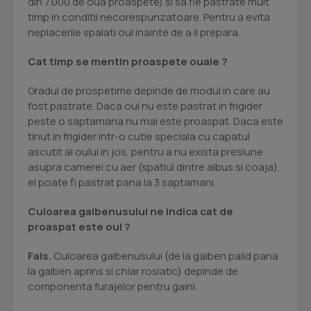
din 7.000 de oua proaspete) si sa fie pastrate mult
timp in conditii necorespunzatoare. Pentru a evita
neplacerile spalati oul inainte de a il prepara.
Cat timp se mentin proaspete ouale ?
Gradul de prospetime depinde de modul in care au
fost pastrate. Daca oul nu este pastrat in frigider
peste o saptamana nu mai este proaspat. Daca este
tinut in frigider intr-o cutie speciala cu capatul
ascutit al oului in jos, pentru a nu exista presiune
asupra camerei cu aer (spatiul dintre albus si coaja),
el poate fi pastrat pana la 3 saptamani.
Culoarea galbenusului ne indica cat de
proaspat este oul ?
Fals.
Culoarea galbenusului (de la galben palid pana
la galben aprins si chiar rosiatic) depinde de
componenta furajelor pentru gaini.