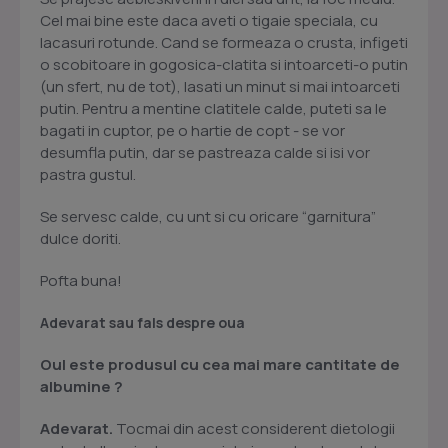
Cel mai bine este daca aveti o tigaie speciala, cu
lacasuri rotunde. Cand se formeaza o crusta, infigeti
o scobitoare in gogosica-clatita si intoarceti-o putin
(un sfert, nu de tot), lasati un minut si mai intoarceti
putin. Pentru a mentine clatitele calde, puteti sa le
bagati in cuptor, pe o hartie de copt - se vor
desumfla putin, dar se pastreaza calde si isi vor
pastra gustul.
Se servesc calde, cu unt si cu oricare “garnitura”
dulce doriti.
Pofta buna!
Adevarat sau fals despre oua
Oul este produsul cu cea mai mare cantitate de
albumine ?
Adevarat.
Tocmai din acest considerent dietologii