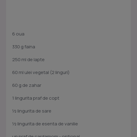
6 oua
330 g faina
250 ml de lapte
60 ml ulei vegetal (2 linguri)
60 g de zahar
1 lingurita praf de copt
½ lingurita de sare
½ lingurita de esenta de vanilie
un praf de cardamom - optional