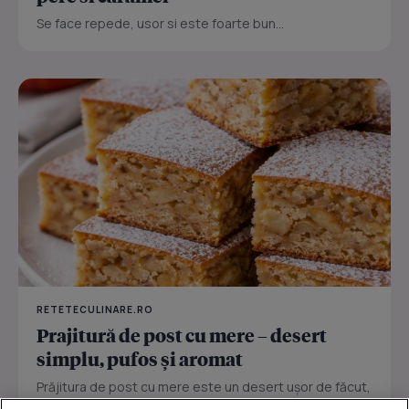
Se face repede, usor si este foarte bun...
RETETECULINARE.RO
Prajitură de post cu mere – desert
simplu, pufos și aromat
Prăjitura de post cu mere este un desert ușor de făcut,
perfect pentru zilele în care vrei ceva dulce fără ouă