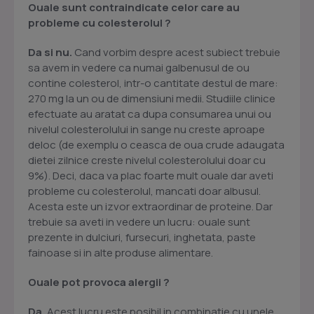
Ouale sunt contraindicate celor care au
probleme cu colesterolul ?
Da si nu.
Cand vorbim despre acest subiect trebuie
sa avem in vedere ca numai galbenusul de ou
contine colesterol, intr-o cantitate destul de mare:
270 mg la un ou de dimensiuni medii. Studiile clinice
efectuate au aratat ca dupa consumarea unui ou
nivelul colesterolului in sange nu creste aproape
deloc (de exemplu o ceasca de oua crude adaugata
dietei zilnice creste nivelul colesterolului doar cu
9%). Deci, daca va plac foarte mult ouale dar aveti
probleme cu colesterolul, mancati doar albusul.
Acesta este un izvor extraordinar de proteine. Dar
trebuie sa aveti in vedere un lucru: ouale sunt
prezente in dulciuri, fursecuri, inghetata, paste
fainoase si in alte produse alimentare.
Ouale pot provoca alergii ?
Da.
Acest lucru este posibil in combinatie cu unele