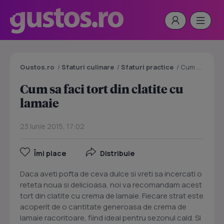
Gustos.ro
/
Sfaturi culinare
/
Sfaturi practice
/
Cum sa faci tort din clatite cu lamaie
Cum sa faci tort din clatite cu
lamaie
23 Iunie 2015, 17:02
Îmi place
Distribuie
Daca aveti pofta de ceva dulce si vreti sa incercati o
reteta noua si delicioasa, noi va recomandam acest
tort din clatite cu crema de lamaie. Fiecare strat este
acoperit de o cantitate generoasa de crema de
lamaie racoritoare, fiind ideal pentru sezonul cald. Si