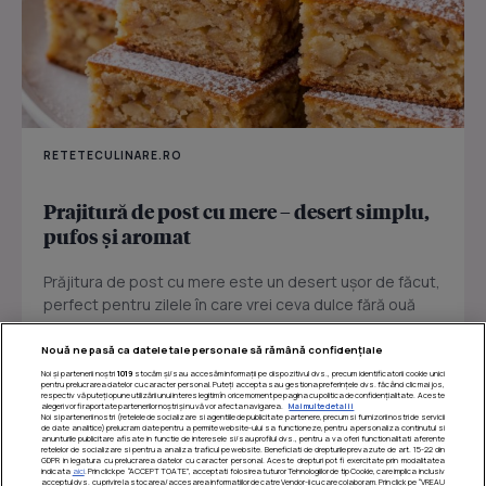
RETETECULINARE.RO
Prajitură de post cu mere – desert simplu,
pufos și aromat
Prăjitura de post cu mere este un desert ușor de făcut,
perfect pentru zilele în care vrei ceva dulce fără ouă
sau...
Nouă ne pasă ca datele tale personale să rămână confidențiale
Noi și partenerii noștri
1019
stocăm și/sau accesăm informații pe dispozitivul dvs., precum identificatorii cookie unici
pentru prelucrarea datelor cu caracter personal. Puteți accepta sau gestiona preferințele dvs. făcând clic mai jos,
respectiv vă puteți opune utilizării unui interes legitim în orice moment pe pagina cu politica de confidențialitate. Aceste
alegeri vor fi raportate partenerilor noștri și nu vă vor afecta navigarea.
Mai multe detalii
Noi si partenerii nostri (retelele de socializare si agentiile de publicitate partenere, precum si furnizorii nostri de servicii
de date analitice) prelucram date pentru a permite website-ului sa functioneze, pentru a personaliza continutul si
anunturile publicitare afisate in functie de interesele si/sau profilul dvs., pentru a va oferi functionalitati aferente
retelelor de socializare si pentru a analiza traficul pe website. Beneficiati de drepturile prevazute de art. 15-22 din
GDPR in legatura cu prelucrarea datelor cu caracter personal. Aceste drepturi pot fi exercitate prin modalitatea
indicata
aici
. Prin click pe “ACCEPT TOATE”, acceptati folosirea tuturor Tehnologiilor de tip Cookie, care implica inclusiv
acceptul dvs. cu privire la stocarea/accesarea informatiilor de catre Vendor-ii cu care colaboram. Prin click pe “VREAU