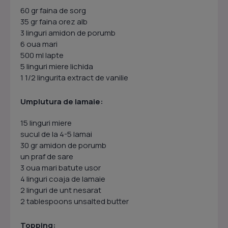
60 gr faina de sorg
35 gr faina orez alb
3 linguri amidon de porumb
6 oua mari
500 ml lapte
5 linguri miere lichida
1 1/2 lingurita extract de vanilie
Umplutura de lamaie:
15 linguri miere
sucul de la 4-5 lamai
30 gr amidon de porumb
un praf de sare
3 oua mari batute usor
4 linguri coaja de lamaie
2 linguri de unt nesarat
2 tablespoons unsalted butter
Topping: