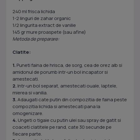
240 ml frisca lichida
1-2 linguri de zahar organic
1/2 lingurita extract de vanilie
145 gr mure proaspete (sau afine)
Metoda de preparare:
Clatite:
1.
Puneti faina de hrisca, de sorg, cea de orez alb si
amidonul de porumb intr-un bol incapator si
amestecati.
2.
Intr-un bol separat, amestecati ouale, laptele,
mierea si vanilia.
3.
Adaugati cate putin din compozitia de faina peste
compozitia lichida si amestecati pana la
omogenizare.
4.
Ungeti o tigaie cu putin ulei sau spray de gatit si
coaceti clatitele pe rand, cate 30 secunde pe
fiecare parte.