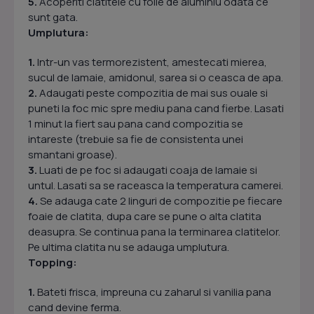
5.
Acoperiti clatitele cu folie de aluminiu odata ce
sunt gata.
Umplutura:
1.
Intr-un vas termorezistent, amestecati mierea,
sucul de lamaie, amidonul, sarea si o ceasca de apa.
2.
Adaugati peste compozitia de mai sus ouale si
puneti la foc mic spre mediu pana cand fierbe. Lasati
1 minut la fiert sau pana cand compozitia se
intareste (trebuie sa fie de consistenta unei
smantani groase).
3.
Luati de pe foc si adaugati coaja de lamaie si
untul. Lasati sa se raceasca la temperatura camerei.
4.
Se adauga cate 2 linguri de compozitie pe fiecare
foaie de clatita, dupa care se pune o alta clatita
deasupra. Se continua pana la terminarea clatitelor.
Pe ultima clatita nu se adauga umplutura.
Topping:
1.
Bateti frisca, impreuna cu zaharul si vanilia pana
cand devine ferma.