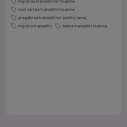
ingrijirea trandafirilor toamna
cum se taie trandafirii toamna
pregatirea trandafirilor pentru iarna
ingrijire trandafiri
taiere trandafiri toamna