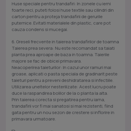
Huse speciale pentru trandafiri: In zonele cu ierni
foarte reci, puteti folosi huse textile sau cilindri din
carton pentru a proteja trandafirii de gerurile
puternice. Evitati materialele din plastic, care pot
cauza condens si mucegai.
6. Greseli frecvente in taierea trandafirilor de toamna
Taierea prea severa: Nu este recomandat sa taiati
planta prea aproape de baza in toamna. Taierile
majore se fac de obicei primavara.
Neacoperirea taieturilor: In cazul unor ramuri mai
groase, aplicati o pasta speciala de gradinarit peste
taieturi pentru a preveni deshidratarea si infectiile.
Utilizarea uneltelor nesterilizate: Acest lucru poate
duce la raspandirea bolilor de la o planta la alta.
Prin taierea corecta si pregatirea pentru iarna,
trandafirii vor fi mai sanatosi si mai rezistenti, fiind
gata pentru un nou sezon de crestere si inflorire in
primavara urmatoare.