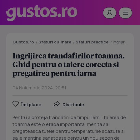
Gustos.ro
/
Sfaturi culinare
/
Sfaturi practice
/
Ingrijirea trandafirilor toamna. Ghid pentru o taiere corecta si pregatirea pentru iarna
Ingrijirea trandafirilor toamna.
Ghid pentru o taiere corecta si
pregatirea pentru iarna
04 Noiembrie 2024, 20:51
Îmi place
Distribuie
Pentru a proteja trandafirii pe timpul iernii, taierea de
toamna este o etapa importanta, menita sa
pregateasca tufele pentru temperaturile scazute si
sa le mentina sanatoase pentru un nou sezon de