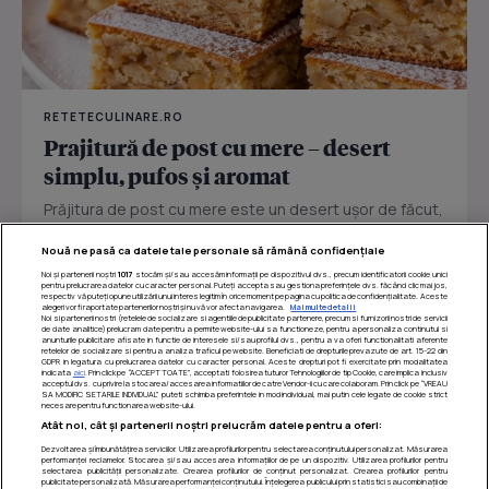
RETETECULINARE.RO
Prajitură de post cu mere – desert
simplu, pufos și aromat
Prăjitura de post cu mere este un desert ușor de făcut,
perfect pentru zilele în care vrei ceva dulce fără ouă
Nouă ne pasă ca datele tale personale să rămână confidențiale
sau...
Noi și partenerii noștri
1017
stocăm și/sau accesăm informații pe dispozitivul dvs., precum identificatorii cookie unici
pentru prelucrarea datelor cu caracter personal. Puteți accepta sau gestiona preferințele dvs. făcând clic mai jos,
respectiv vă puteți opune utilizării unui interes legitim în orice moment pe pagina cu politica de confidențialitate. Aceste
alegeri vor fi raportate partenerilor noștri și nu vă vor afecta navigarea.
Mai multe detalii
Noi si partenerii nostri (retelele de socializare si agentiile de publicitate partenere, precum si furnizorii nostri de servicii
de date analitice) prelucram date pentru a permite website-ului sa functioneze, pentru a personaliza continutul si
anunturile publicitare afisate in functie de interesele si/sau profilul dvs., pentru a va oferi functionalitati aferente
retelelor de socializare si pentru a analiza traficul pe website. Beneficiati de drepturile prevazute de art. 15-22 din
GDPR in legatura cu prelucrarea datelor cu caracter personal. Aceste drepturi pot fi exercitate prin modalitatea
indicata
aici
. Prin click pe “ACCEPT TOATE”, acceptati folosirea tuturor Tehnologiilor de tip Cookie, care implica inclusiv
acceptul dvs. cu privire la stocarea/accesarea informatiilor de catre Vendor-ii cu care colaboram. Prin click pe “VREAU
SA MODIFIC SETARILE INDIVIDUAL” puteti schimba preferintele in mod individual, mai putin cele legate de cookie strict
necesare pentru functionarea website-ului.
Atât noi, cât și partenerii noștri prelucrăm datele pentru a oferi:
Dezvoltarea și îmbunătățirea serviciilor. Utilizarea profilurilor pentru selectarea conținutului personalizat. Măsurarea
performanței reclamelor. Stocarea și/sau accesarea informațiilor de pe un dispozitiv. Utilizarea profilurilor pentru
selectarea publicității personalizate. Crearea profilurilor de conținut personalizat. Crearea profilurilor pentru
publicitate personalizată. Măsurarea performanței conținutului. Înțelegerea publicului prin statistici sau combinații de