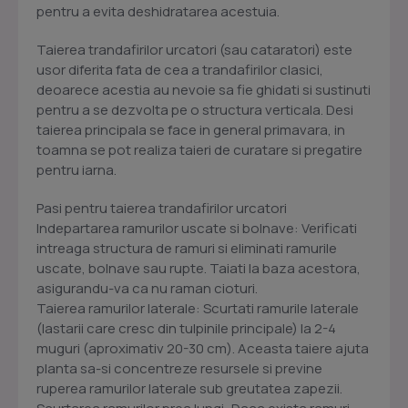
pentru a evita deshidratarea acestuia.
Taierea trandafirilor urcatori (sau cataratori) este
usor diferita fata de cea a trandafirilor clasici,
deoarece acestia au nevoie sa fie ghidati si sustinuti
pentru a se dezvolta pe o structura verticala. Desi
taierea principala se face in general primavara, in
toamna se pot realiza taieri de curatare si pregatire
pentru iarna.
Pasi pentru taierea trandafirilor urcatori
Indepartarea ramurilor uscate si bolnave: Verificati
intreaga structura de ramuri si eliminati ramurile
uscate, bolnave sau rupte. Taiati la baza acestora,
asigurandu-va ca nu raman cioturi.
Taierea ramurilor laterale: Scurtati ramurile laterale
(lastarii care cresc din tulpinile principale) la 2-4
muguri (aproximativ 20-30 cm). Aceasta taiere ajuta
planta sa-si concentreze resursele si previne
ruperea ramurilor laterale sub greutatea zapezii.