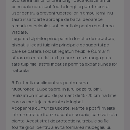
Scurtarea ramurilor prea lungi: Daca exista ramuri
principale care sunt foarte lungi, le puteti scurta
usor pentru a preveni ruperea lor in timpul iernii. Nu
taiati insa foarte aproape de baza, deoarece
ramurile principale sunt esentiale pentru cresterea
viitoare.
Legarea tulpinilor principale: In functie de structura,
ghidati si legati tulpinile principale de suportul pe
care se catara. Folositi legaturi flexibile (cum ar fi
sfoara din material textil) care sa nu stranga prea
tare tulpinile, astfel incat sa permita expansiunea lor
naturala.
5. Protectia suplimentara pentru iarna
Musuroirea: Dupa taiere, in jurul bazei tulpinii,
realizati un musuroi de pamant de 15-20 cm inaltime,
care va proteja radacinile de inghet.
Acoperirea cu frunze uscate: Plantele pot fi invelite
intr-un strat de frunze uscate sau paie, care va izola
planta. Acest strat de protectie nu trebuie sa fie
foarte gros, pentru a evita formarea mucegaiului.