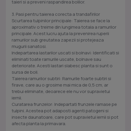
taieri si a preveni raspandirea bolilor.
3. Pasi pentru taierea corecta a trandafirilor
Scurtarea tulpinilor principale: Taierea se face la
aproximativ o treime din lungimea totala a ramurilor
principale. Acest lucru ajuta la prevenirea ruperii
ramurilor sub greutatea zapezii si protejeaza
mugurii sanatosi.
Indepartarea lastarilor uscati si bolnavi: Identificati si
eliminati toate ramurile uscate, bolnave sau
deteriorate. Acesti lastari slabesc planta si sunt o
sursa de boli.
Taierea ramurilor subtiri: Ramurile foarte subtiri si
firave, care au o grosime mai mica de 0,5 cm, ar
trebui eliminate, deoarece ele nu vor supravietui
iernii.
Curatarea frunzelor: Indepartati frunzele ramase pe
tulpini. Acestea pot adaposti agenti patogeni si
insecte daunatoare, care pot supravietui iernii si pot
afecta planta la primavara.