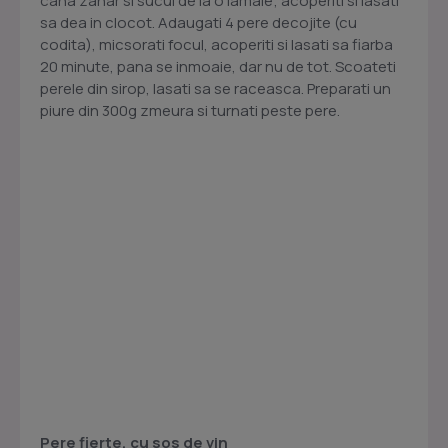
cana zahar si sucul de la o lamaie; acoperiti si lasati
sa dea in clocot. Adaugati 4 pere decojite (cu
codita), micsorati focul, acoperiti si lasati sa fiarba
20 minute, pana se inmoaie, dar nu de tot. Scoateti
perele din sirop, lasati sa se raceasca. Preparati un
piure din 300g zmeura si turnati peste pere.
Pere fierte, cu sos de vin