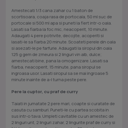
Amestecati 1/3 cana zahar cu 1 baton de
scortisoara, coaja rasa de portocala, 50 ml suc de
portocale si 500 ml apa si puneti la fiert intr-o oala.
Lasati sa fiarba la foc mic, neacoperit, 10 minute.
Adaugati 4 pere potrivite, decojite, acoperiti si
lasati-le sa fiarba 20 minute. Scoateti perele din oala
si asezati-le pe farfurie. Adaugati la siropul din oala
125 g gem de zmeura si 2 linguri vin alb, dulce;
amestecati bine, pana la omogenizare. Lasati sa
fiarba, neacoperit, 15 minute, pana siropul se
ingroasa usor. Lasati siropul sa se mai ingroase 5
minute inainte de a-l turna peste pere.
Pere la cuptor, cu praf de curry
Taiati in jumatate 2 pere mari, coapte si curatate de
casuta cu samburi. Puneti-le cu partea scobita in
sus intr-o tava. Umpleti cavitatile cu un amestec de
2 linguri unt, 2 linguri zahar, 2 lingurite praf de curry si