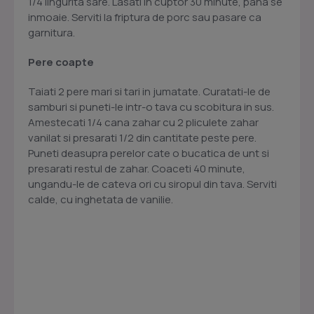
1/4 lingurita sare. Lasati in cuptor 30 minute, pana se
inmoaie. Serviti la friptura de porc sau pasare ca
garnitura.
Pere coapte
Taiati 2 pere mari si tari in jumatate. Curatati-le de
samburi si puneti-le intr-o tava cu scobitura in sus.
Amestecati 1/4 cana zahar cu 2 pliculete zahar
vanilat si presarati 1/2 din cantitate peste pere.
Puneti deasupra perelor cate o bucatica de unt si
presarati restul de zahar. Coaceti 40 minute,
ungandu-le de cateva ori cu siropul din tava. Serviti
calde, cu inghetata de vanilie.