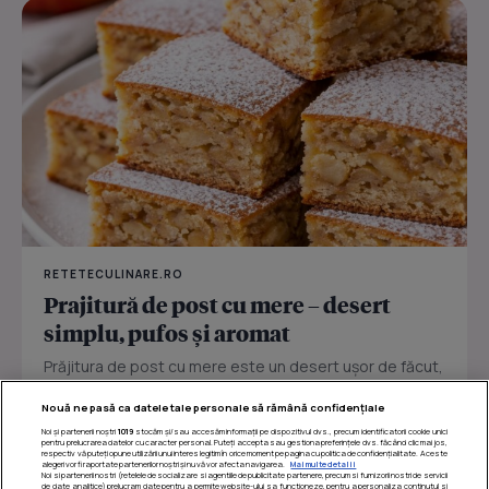
RETETECULINARE.RO
Prajitură de post cu mere – desert
simplu, pufos și aromat
Prăjitura de post cu mere este un desert ușor de făcut,
perfect pentru zilele în care vrei ceva dulce fără ouă
Nouă ne pasă ca datele tale personale să rămână confidențiale
sau...
Noi și partenerii noștri
1019
stocăm și/sau accesăm informații pe dispozitivul dvs., precum identificatorii cookie unici
pentru prelucrarea datelor cu caracter personal. Puteți accepta sau gestiona preferințele dvs. făcând clic mai jos,
respectiv vă puteți opune utilizării unui interes legitim în orice moment pe pagina cu politica de confidențialitate. Aceste
alegeri vor fi raportate partenerilor noștri și nu vă vor afecta navigarea.
Mai multe detalii
Noi si partenerii nostri (retelele de socializare si agentiile de publicitate partenere, precum si furnizorii nostri de servicii
de date analitice) prelucram date pentru a permite website-ului sa functioneze, pentru a personaliza continutul si