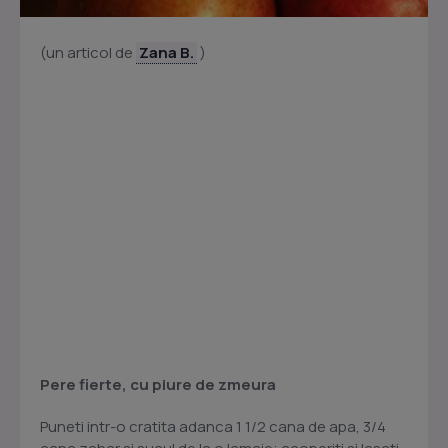
(un articol de
Zana B.
)
Pere fierte, cu piure de zmeura
Puneti intr-o cratita adanca 1 1/2 cana de apa, 3/4