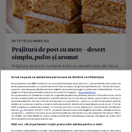
RETETECULINARE.RO
Prajitură de post cu mere – desert
simplu, pufos și aromat
Prăjitura de post cu mere este un desert ușor de făcut,
perfect pentru zilele în care vrei ceva dulce fără ouă
Nouă ne pasă ca datele tale personale să rămână confidențiale
sau...
Noi și partenerii noștri
1019
stocăm și/sau accesăm informații pe dispozitivul dvs., precum identificatorii cookie unici
pentru prelucrarea datelor cu caracter personal. Puteți accepta sau gestiona preferințele dvs. făcând clic mai jos,
respectiv vă puteți opune utilizării unui interes legitim în orice moment pe pagina cu politica de confidențialitate. Aceste
alegeri vor fi raportate partenerilor noștri și nu vă vor afecta navigarea.
Mai multe detalii
Noi si partenerii nostri (retelele de socializare si agentiile de publicitate partenere, precum si furnizorii nostri de servicii
de date analitice) prelucram date pentru a permite website-ului sa functioneze, pentru a personaliza continutul si
anunturile publicitare afisate in functie de interesele si/sau profilul dvs., pentru a va oferi functionalitati aferente
retelelor de socializare si pentru a analiza traficul pe website. Beneficiati de drepturile prevazute de art. 15-22 din
GDPR in legatura cu prelucrarea datelor cu caracter personal. Aceste drepturi pot fi exercitate prin modalitatea
indicata
aici
. Prin click pe “ACCEPT TOATE”, acceptati folosirea tuturor Tehnologiilor de tip Cookie, care implica inclusiv
acceptul dvs. cu privire la stocarea/accesarea informatiilor de catre Vendor-ii cu care colaboram. Prin click pe “VREAU
SA MODIFIC SETARILE INDIVIDUAL” puteti schimba preferintele in mod individual, mai putin cele legate de cookie strict
necesare pentru functionarea website-ului.
Atât noi, cât și partenerii noștri prelucrăm datele pentru a oferi:
Dezvoltarea și îmbunătățirea serviciilor. Utilizarea profilurilor pentru selectarea conținutului personalizat. Măsurarea