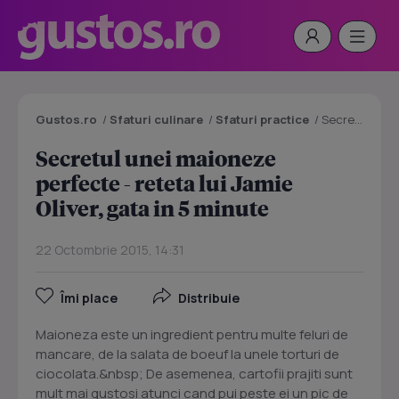
Gustos.ro
/
Sfaturi culinare
/
Sfaturi practice
/
Secretul unei maioneze perfecte - reteta lui Jamie Oliver, gata in 5 minute
Secretul unei maioneze
perfecte - reteta lui Jamie
Oliver, gata in 5 minute
22 Octombrie 2015, 14:31
Îmi place
Distribuie
Maioneza este un ingredient pentru multe feluri de
mancare, de la salata de boeuf la unele torturi de
ciocolata.&nbsp; De asemenea, cartofii prajiti sunt
mult mai gustosi atunci cand pui peste ei un pic de