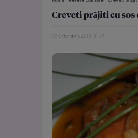
Home
/
Retete culinare
/
Creveti prãjit
Creveti prãjiti cu so
06 Octombrie 2010, 01:47