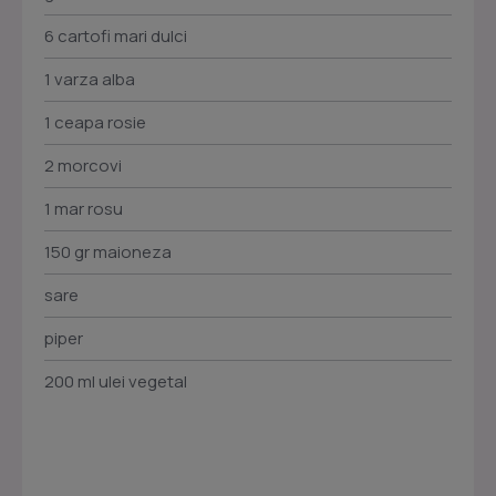
6 cartofi mari dulci
1 varza alba
1 ceapa rosie
2 morcovi
1 mar rosu
150 gr maioneza
sare
piper
200 ml ulei vegetal