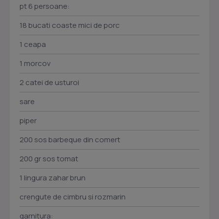
pt 6 persoane:
18 bucati coaste mici de porc
1 ceapa
1 morcov
2 catei de usturoi
sare
piper
200 sos barbeque din comert
200 gr sos tomat
1 lingura zahar brun
crengute de cimbru si rozmarin
garnitura: