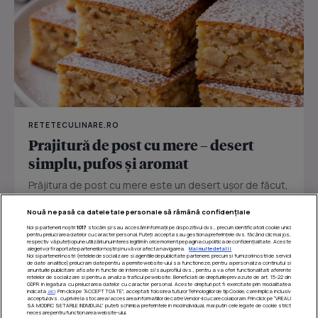
RETETECULINARE.RO
Prajitură de post cu mere – desert
simplu, pufos și aromat
Prăjitura de post cu mere este un desert ușor de făcut,
perfect pentru zilele în care vrei ceva dulce fără ouă
Nouă ne pasă ca datele tale personale să rămână confidențiale
sau...
Noi și partenerii noștri
1017
stocăm și/sau accesăm informații pe dispozitivul dvs., precum identificatorii cookie unici
pentru prelucrarea datelor cu caracter personal. Puteți accepta sau gestiona preferințele dvs. făcând clic mai jos,
respectiv vă puteți opune utilizării unui interes legitim în orice moment pe pagina cu politica de confidențialitate. Aceste
alegeri vor fi raportate partenerilor noștri și nu vă vor afecta navigarea.
Mai multe detalii
Noi si partenerii nostri (retelele de socializare si agentiile de publicitate partenere, precum si furnizorii nostri de servicii
de date analitice) prelucram date pentru a permite website-ului sa functioneze, pentru a personaliza continutul si
anunturile publicitare afisate in functie de interesele si/sau profilul dvs., pentru a va oferi functionalitati aferente
retelelor de socializare si pentru a analiza traficul pe website. Beneficiati de drepturile prevazute de art. 15-22 din
GDPR in legatura cu prelucrarea datelor cu caracter personal. Aceste drepturi pot fi exercitate prin modalitatea
indicata
aici
. Prin click pe “ACCEPT TOATE”, acceptati folosirea tuturor Tehnologiilor de tip Cookie, care implica inclusiv
acceptul dvs. cu privire la stocarea/accesarea informatiilor de catre Vendor-ii cu care colaboram. Prin click pe “VREAU
SA MODIFIC SETARILE INDIVIDUAL” puteti schimba preferintele in mod individual, mai putin cele legate de cookie strict
necesare pentru functionarea website-ului.