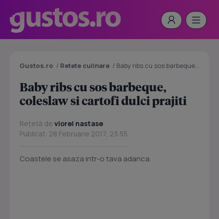
Gustos.ro
/
Retete culinare
/
Baby ribs cu sos barbeque, coleslaw si cartofi dulci prajiti
Baby ribs cu sos barbeque,
coleslaw si cartofi dulci prajiti
Rețetă de
viorel nastase
Publicat: 28 Februarie 2017, 23:55
Coastele se asaza intr-o tava adanca.