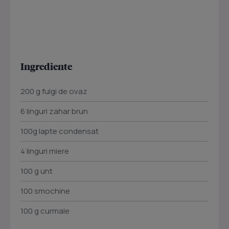
Ingrediente
200 g fulgi de ovaz
6 linguri zahar brun
100g lapte condensat
4 linguri miere
100 g unt
100 smochine
100 g curmale