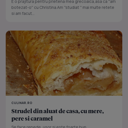
E o prajitura pentru prietena mea grecoaica,asa ca ''am
botezat-o'' cu Christina.Am ''studiat '' mai multe retete
si am facut...
CULINAR.RO
Strudel din aluat de casa, cu mere,
pere si caramel
Se face repede, usor si este foarte bun...