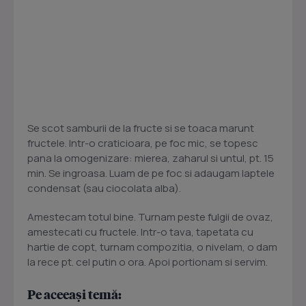
Se scot samburii de la fructe si se toaca marunt
fructele. Intr-o craticioara, pe foc mic, se topesc
pana la omogenizare: mierea, zaharul si untul, pt. 15
min. Se ingroasa. Luam de pe foc si adaugam laptele
condensat (sau ciocolata alba).
Amestecam totul bine. Turnam peste fulgii de ovaz,
amestecati cu fructele. Intr-o tava, tapetata cu
hartie de copt, turnam compozitia, o nivelam, o dam
la rece pt. cel putin o ora. Apoi portionam si servim.
Pe aceeași temă: