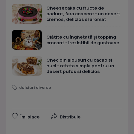
Cheesecake cu fructe de
padure, fara coacere - un desert
cremos, delicios si aromat
Clătite cu înghețată și topping
crocant - Irezistibil de gustoase
Chec din albusuri cu cacao si
nuci - reteta simpla pentru un
desert pufos si delicios
dulciuri diverse
Îmi place
Distribuie