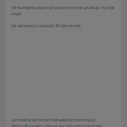
Se framanta doar cat sa se formeze un aluat, nu mai
mult!
Se da la rece cel putin 30 de minute.
La masina de tocat manuala se monteaza
dispozitivul prin care se fac biscuitii si se pune