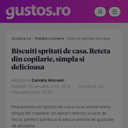
Gustos.ro
/
Retete culinare
/
Biscuiti spritati de casa. Reteta din copilarie, simpla si delicioasa
Biscuiti spritati de casa. Reteta
din copilarie, simpla si
delicioasa
Rețetă de
Daniela Mocean
Publicat: 25 Ianuarie 2013, 18:12 • Actualizat: 26
Februarie 2025, 15:45
Prepara biscuiti spritati de casa cu aceasta reteta
simpla din copilarie. Un desert delicios si usor de
facut, perfect pentru a-ti aduce aminte de gusturile
de altadata.