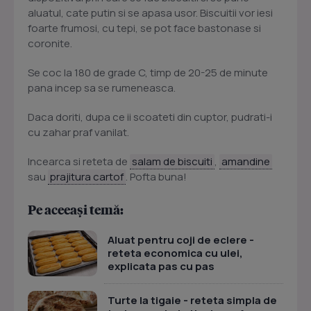
aluatul, cate putin si se apasa usor. Biscuitii vor iesi
foarte frumosi, cu tepi, se pot face bastonase si
coronite.
Se coc la 180 de grade C, timp de 20-25 de minute
pana incep sa se rumeneasca.
Daca doriti, dupa ce ii scoateti din cuptor, pudrati-i
cu zahar praf vanilat.
Incearca si reteta de
salam de biscuiti
,
amandine
sau
prajitura cartof
. Pofta buna!
Pe aceeași temă:
Aluat pentru coji de eclere -
reteta economica cu ulei,
explicata pas cu pas
Turte la tigaie - reteta simpla de