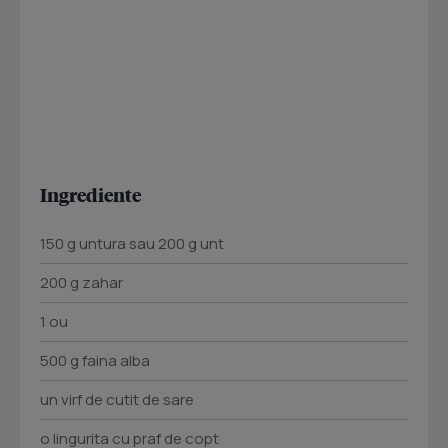
Ingrediente
150 g untura sau 200 g unt
200 g zahar
1 ou
500 g faina alba
un virf de cutit de sare
o lingurita cu praf de copt