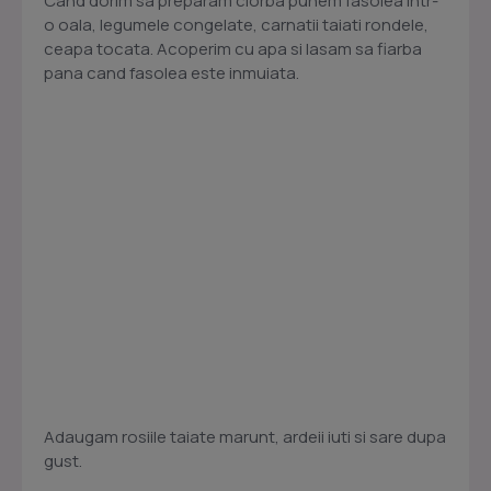
Cand dorim sa preparam ciorba punem fasolea intr-
o oala, legumele congelate, carnatii taiati rondele,
ceapa tocata. Acoperim cu apa si lasam sa fiarba
pana cand fasolea este inmuiata.
Adaugam rosiile taiate marunt, ardeii iuti si sare dupa
gust.