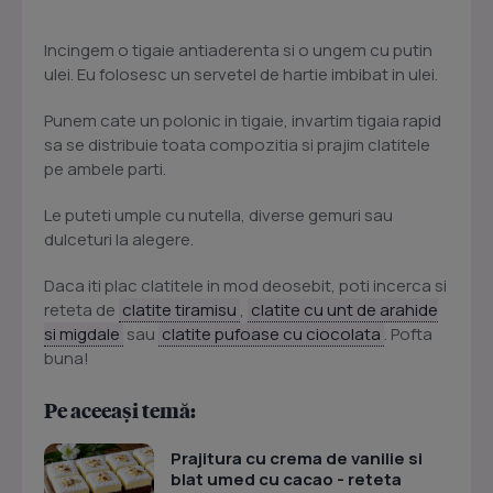
Incingem o tigaie antiaderenta si o ungem cu putin
ulei. Eu folosesc un servetel de hartie imbibat in ulei.
Punem cate un polonic in tigaie, invartim tigaia rapid
sa se distribuie toata compozitia si prajim clatitele
pe ambele parti.
Le puteti umple cu nutella, diverse gemuri sau
dulceturi la alegere.
Daca iti plac clatitele in mod deosebit, poti incerca si
reteta de
clatite tiramisu
,
clatite cu unt de arahide
si migdale
sau
clatite pufoase cu ciocolata
. Pofta
buna!
Pe aceeași temă:
Prajitura cu crema de vanilie si
blat umed cu cacao - reteta