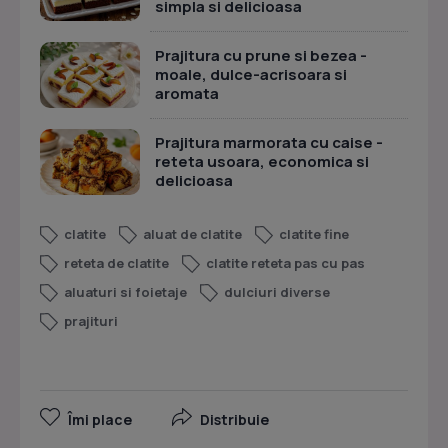
simpla si delicioasa
Prajitura cu prune si bezea -
moale, dulce-acrisoara si
aromata
Prajitura marmorata cu caise -
reteta usoara, economica si
delicioasa
clatite
aluat de clatite
clatite fine
reteta de clatite
clatite reteta pas cu pas
aluaturi si foietaje
dulciuri diverse
prajituri
Îmi place
Distribuie