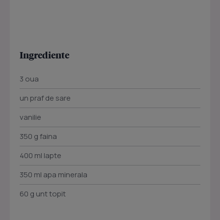
Ingrediente
3 oua
un praf de sare
vanilie
350 g faina
400 ml lapte
350 ml apa minerala
60 g unt topit