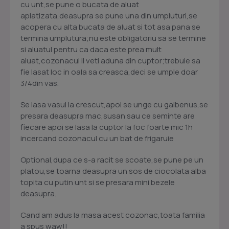
cu unt,se pune o bucata de aluat
aplatizata,deasupra se pune una din umpluturi,se
acopera cu alta bucata de aluat si tot asa pana se
termina umplutura;nu este obligatoriu sa se termine
si aluatul pentru ca daca este prea mult
aluat,cozonacul il veti aduna din cuptor;trebuie sa
fie lasat loc in oala sa creasca,deci se umple doar
3/4din vas.
Se lasa vasul la crescut,apoi se unge cu galbenus,se
presara deasupra mac,susan sau ce seminte are
fiecare apoi se lasa la cuptor la foc foarte mic 1h
incercand cozonacul cu un bat de frigaruie
Optional,dupa ce s-a racit se scoate,se pune pe un
platou,se toarna deasupra un sos de ciocolata alba
topita cu putin unt si se presara mini bezele
deasupra.
Cand am adus la masa acest cozonac,toata familia
a spus waw!!