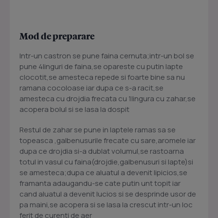
Mod de preparare
Intr-un castron se pune faina cernuta;intr-un bol se
pune 4linguri de faina,se opareste cu putin lapte
clocotit,se amesteca repede si foarte bine sa nu
ramana cocoloase iar dupa ce s-a racit,se
amesteca cu drojdia frecata cu 1lingura cu zahar,se
acopera bolul si se lasa la dospit
Restul de zahar se pune in laptele ramas sa se
topeasca ,galbenusurile frecate cu sare,aromele iar
dupa ce drojdia si-a dublat volumul,se rastoarna
totul in vasul cu faina(drojdie,galbenusuri si lapte)si
se amesteca;dupa ce aluatul a devenit lipicios,se
framanta adaugandu-se cate putin unt topit iar
cand aluatul a devenit lucios si se desprinde usor de
pa maini,se acopera si se lasa la crescut intr-un loc
ferit de curenti de aer