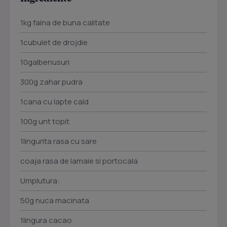
1kg faina de buna calitate
1cubulet de drojdie
10galbenusuri
300g zahar pudra
1cana cu lapte cald
100g unt topit
1lingurita rasa cu sare
coaja rasa de lamaie si portocala
Umplutura:
50g nuca macinata
1lingura cacao