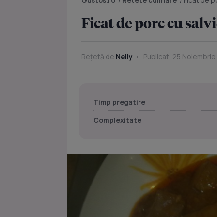
Gustos.ro
/
Retete culinare
/
Ficat de po
Ficat de porc cu salvi
Rețetă de
Nelly
Publicat: 25 Noiembrie 
Timp pregatire
Complexitate