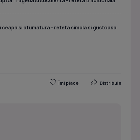
cuptor frageda si suculenta - reteta traditionala
u ceapa si afumatura - reteta simpla si gustoasa
Îmi place
Distribuie