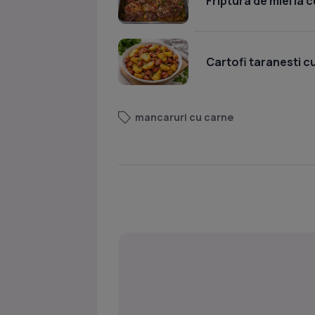
Friptura de miel la 
Cartofi taranesti c
mancaruri cu carne