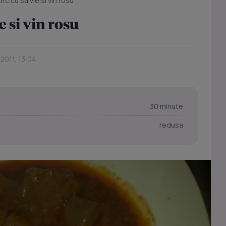
rc cu salvie si vin rosu
e si vin rosu
2011, 13:04
30 minute
redusa