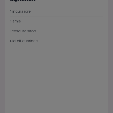
1lingura icre
1lamie
1cescuta sifon
ulei cit cuprinde