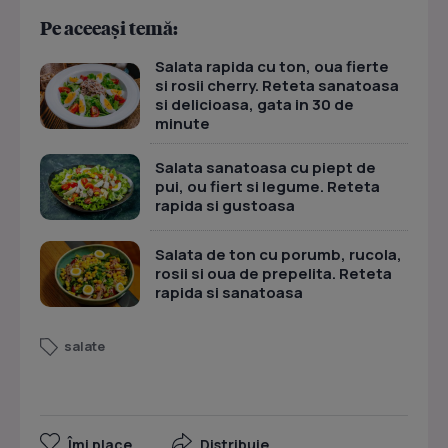
Pe aceeași temă:
Salata rapida cu ton, oua fierte
si rosii cherry. Reteta sanatoasa
si delicioasa, gata in 30 de
minute
Salata sanatoasa cu piept de
pui, ou fiert si legume. Reteta
rapida si gustoasa
Salata de ton cu porumb, rucola,
rosii si oua de prepelita. Reteta
rapida si sanatoasa
salate
Îmi place
Distribuie