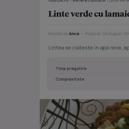
Gustos.ro
/
Retete culinare
/
Linte verd
Linte verde cu lamaie
Rețetă de
Anca
Publicat: 09 August 201
Lintea se clateste in apa rece, ap
Timp pregatire
Complexitate