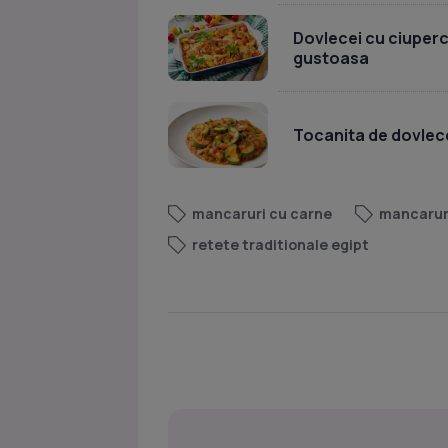
Dovlecei cu ciuperci 
gustoasa
Tocanita de dovlece
mancaruri cu carne
mancaruri
retete traditionale egipt