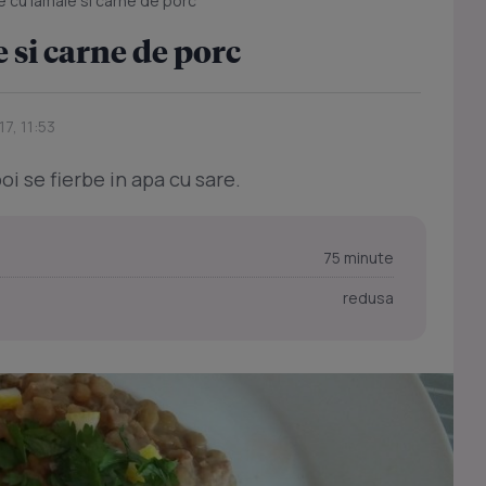
e cu lamaie si carne de porc
 si carne de porc
7, 11:53
oi se fierbe in apa cu sare.
75 minute
redusa