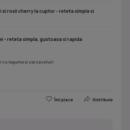
si rosii cherry la cuptor - reteta simpla si
i - reteta simpla, gustoasa si rapida
 cu legume si zarzavaturi
Îmi place
Distribuie