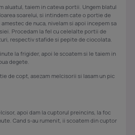
 aluatul, taiem in cateva portii. Ungem blatul
floarea soarelui, si intindem cate o portie de
m amestec de nuca, nivelam si apoi incepem sa
iei. Procedam la fel cu celelalte portii de
turi, respectiv stafide si pepite de ciocolata.
ute la frigider, apoi le scoatem si le taiem in
oua degete.
ie de copt, asezam melcisorii si lasam un pic
isor, apoi dam la cuptorul preincins, la foc
ute. Cand s-au rumenit, ii scoatem din cuptor