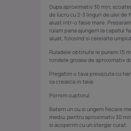
Dupa aproximativ 30 min, scoatem
de lucru cu 2-3 linguri de ulei de 
aluat intr-o fasie mare. Presara
rulam pana ajungem la capatul fas
aluat, folosind si celelalte umplu
Ruladele obtinute le punem 15 min
rondele groase de aproximativ d
Pregatim o tava prevazuta cu hart
sa creasca in tava.
Pornim cuptorul.
Batem un ou si ungem fiecare melc
mediu, pentru aproximativ 30 min
si acoperim cu un stergar curat.