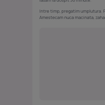
lasam la dospit 30 minute.
Intre timp, pregatim umplutura. P
Amestecam nuca macinata, zaharu