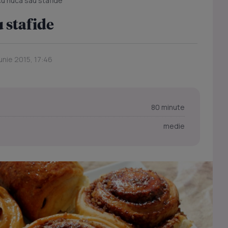
cu nuca sau stafide
 stafide
Iunie 2015, 17:46
80 minute
medie