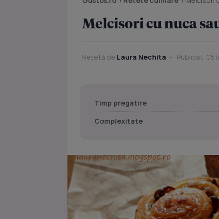
Gustos.ro
/
Retete culinare
/
Melcisori 
Melcisori cu nuca sau
Rețetă de
Laura Nechita
Publicat: 05 
Timp pregatire
Complexitate