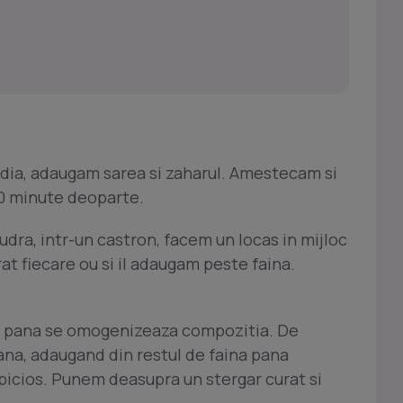
jdia, adaugam sarea si zaharul. Amestecam si
0 minute deoparte.
dra, intr-un castron, facem un locas in mijloc
t fiecare ou si il adaugam peste faina.
, pana se omogenizeaza compozitia. De
na, adaugand din restul de faina pana
ipicios. Punem deasupra un stergar curat si