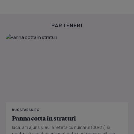
PARTENERI
BUCATARAS.RO
Panna cotta în straturi
Iaca, am ajuns şi eu la reteta cu numărul 100/2 :) şi,
pentru că acest eveniment este unul remarcabil, am