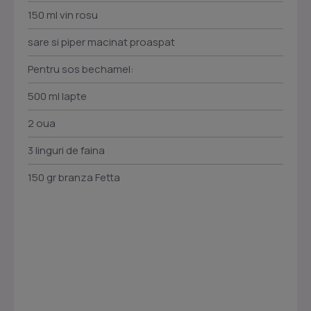
150 ml vin rosu
sare si piper macinat proaspat
Pentru sos bechamel:
500 ml lapte
2 oua
3 linguri de faina
150 gr branza Fetta