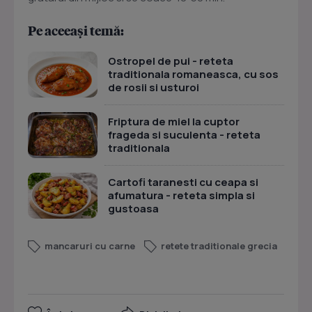
Pe aceeași temă:
Ostropel de pui - reteta
traditionala romaneasca, cu sos
de rosii si usturoi
Friptura de miel la cuptor
frageda si suculenta - reteta
traditionala
Cartofi taranesti cu ceapa si
afumatura - reteta simpla si
gustoasa
mancaruri cu carne
retete traditionale grecia