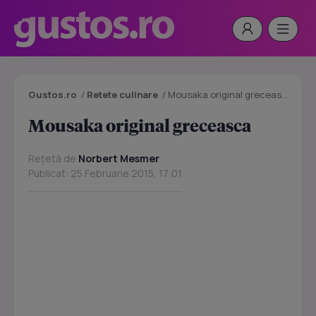
Gustos.ro
/
Retete culinare
/
Mousaka original greceasca
Mousaka original greceasca
Rețetă de
Norbert Mesmer
Publicat: 25 Februarie 2015, 17:01