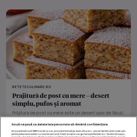
RETETECULINARE.RO
Prajitură de post cu mere – desert
simplu, pufos și aromat
Prăjitura de post cu mere este un desert ușor de făcut,
perfect pentru zilele în care vrei ceva dulce fără ouă
Nouă ne pasă ca datele tale personale să rămână confidențiale
sau...
Noi și partenerii noștri
1019
stocăm și/sau accesăm informații pe dispozitivul dvs., precum identificatorii cookie unici
pentru prelucrarea datelor cu caracter personal. Puteți accepta sau gestiona preferințele dvs. făcând clic mai jos,
respectiv vă puteți opune utilizării unui interes legitim în orice moment pe pagina cu politica de confidențialitate. Aceste