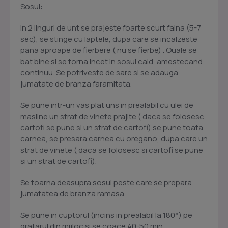
Sosul:
In 2 linguri de unt se prajeste foarte scurt faina (5-7
sec), se stinge cu laptele, dupa care se incalzeste
pana aproape de fierbere ( nu se fierbe) . Ouale se
bat bine si se torna incet in sosul cald, amestecand
continuu. Se potriveste de sare si se adauga
jumatate de branza faramitata.
Se pune intr-un vas plat uns in prealabil cu ulei de
masline un strat de vinete prajite ( daca se folosesc
cartofi se pune si un strat de cartofi) se pune toata
carnea, se presara carnea cu oregano, dupa care un
strat de vinete ( daca se folosesc si cartofi se pune
si un strat de cartofi).
Se toarna deasupra sosul peste care se prepara
jumatatea de branza ramasa.
Se pune in cuptorul (incins in prealabil la 180°) pe
gratarul din mijloc si se coace 40-50 min.