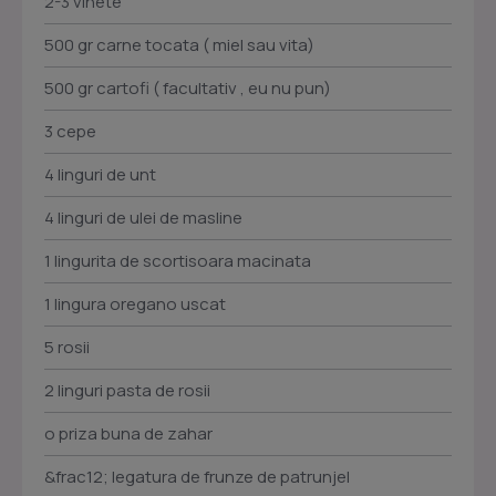
2-3 vinete
500 gr carne tocata ( miel sau vita)
500 gr cartofi ( facultativ , eu nu pun)
3 cepe
4 linguri de unt
4 linguri de ulei de masline
1 lingurita de scortisoara macinata
1 lingura oregano uscat
5 rosii
2 linguri pasta de rosii
o priza buna de zahar
&frac12; legatura de frunze de patrunjel