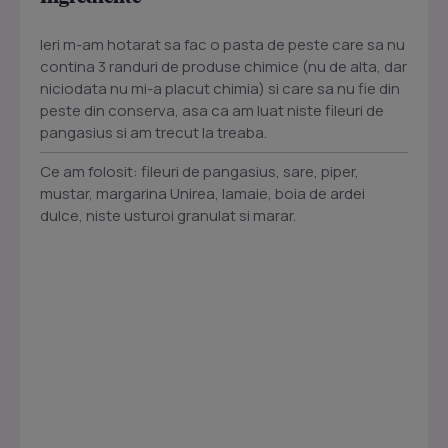
Ieri m-am hotarat sa fac o pasta de peste care sa nu
contina 3 randuri de produse chimice (nu de alta, dar
niciodata nu mi-a placut chimia) si care sa nu fie din
peste din conserva, asa ca am luat niste fileuri de
pangasius si am trecut la treaba.
Ce am folosit: fileuri de pangasius, sare, piper,
mustar, margarina Unirea, lamaie, boia de ardei
dulce, niste usturoi granulat si marar.