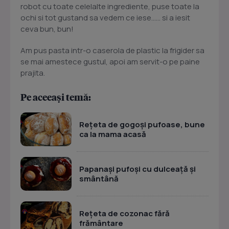
robot cu toate celelalte ingrediente, puse toate la
ochi si tot gustand sa vedem ce iese...... si a iesit
ceva bun, bun!
Am pus pasta intr-o caserola de plastic la frigider sa
se mai amestece gustul, apoi am servit-o pe paine
prajita.
Pe aceeași temă:
Rețeta de gogoși pufoase, bune
ca la mama acasă
Papanași pufoși cu dulceață și
smântână
Rețeta de cozonac fără
frământare