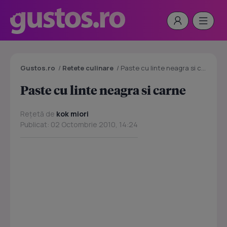
Gustos.ro
/
Retete culinare
/
Paste cu linte neagra si carne
Paste cu linte neagra si carne
Rețetă de
kok miori
Publicat: 02 Octombrie 2010, 14:24