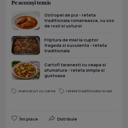
Pe aceeași temă:
Ostropel de pui - reteta
traditionala romaneasca, cu sos
de rosii si usturoi
Friptura de miel la cuptor
frageda si suculenta - reteta
traditionala
Cartofi taranesti cu ceapa si
afumatura - reteta simpla si
gustoasa
mancaruri cu carne
retete traditionale israel
Îmi place
Distribuie