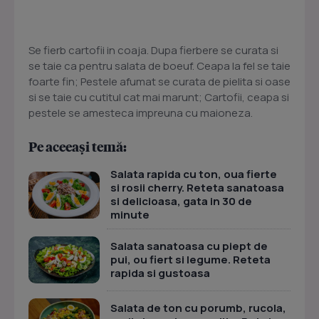
Se fierb cartofii in coaja. Dupa fierbere se curata si
se taie ca pentru salata de boeuf. Ceapa la fel se taie
foarte fin; Pestele afumat se curata de pielita si oase
si se taie cu cutitul cat mai marunt; Cartofii, ceapa si
pestele se amesteca impreuna cu maioneza.
Pe aceeași temă:
Salata rapida cu ton, oua fierte
si rosii cherry. Reteta sanatoasa
si delicioasa, gata in 30 de
minute
Salata sanatoasa cu piept de
pui, ou fiert si legume. Reteta
rapida si gustoasa
Salata de ton cu porumb, rucola,