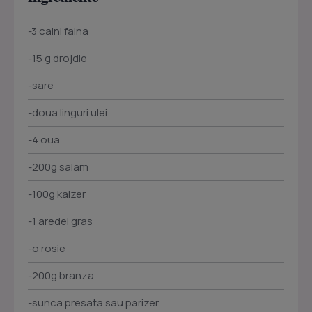
-3 caini faina
-15 g drojdie
-sare
-doua linguri ulei
-4 oua
-200g salam
-100g kaizer
-1 aredei gras
-o rosie
-200g branza
-sunca presata sau parizer