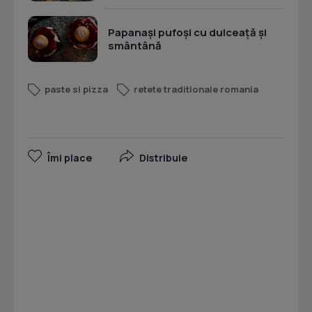
Papanași pufoși cu dulceață și
smântână
paste si pizza
retete traditionale romania
Îmi place
Distribuie