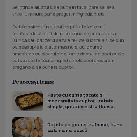
Se intinde aluatul si se pune in tava, care se lasa
vreo 10 minute pana pregetim ingredientele.
Se taie salamul in bucatele patrate,kaizerul
feliute,ardeiul rondele,rosile rondele,branza rasa
,sunca sau parizerul se taie feliute subtirele si se pun
pe deasupra la blat si masinele. Bulionul se
amesteca cu piperul si se torna deasupra apoi ouale
batute peste toate ingredientele apoi presaram
oregano si se pune la cuptor .
Pe aceeași temă:
Paste cu carne tocata si
mozzarella la cuptor - reteta
simpla, gustoasa si satioasa
Rețeta de gogoși pufoase, bune
ca la mama acasă