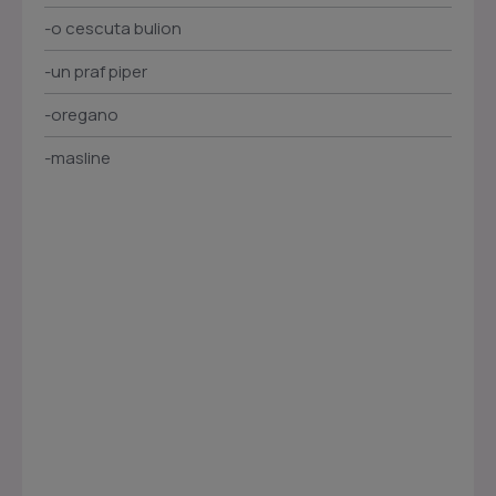
-o cescuta bulion
-un praf piper
-oregano
-masline