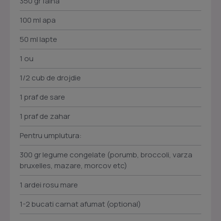
350 gr faina
100 ml apa
50 ml lapte
1 ou
1/2 cub de drojdie
1 praf de sare
1 praf de zahar
Pentru umplutura:
300 gr legume congelate (porumb, broccoli, varza
bruxelles, mazare, morcov etc)
1 ardei rosu mare
1-2 bucati carnat afumat (optional)