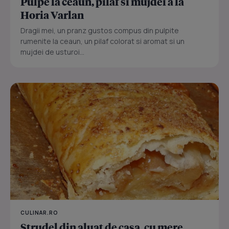
Pulpe la ceaun, pilaf si mujdei a la
Horia Varlan
Dragii mei, un pranz gustos compus din pulpite
rumenite la ceaun, un pilaf colorat si aromat si un
mujdei de usturoi...
CULINAR.RO
Strudel din aluat de casa, cu mere,