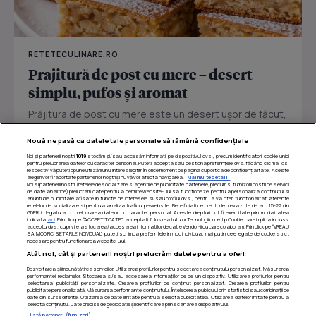
RETETECULINARE.RO
Prajitură de post cu mere – desert
simplu, pufos și aromat
Prăjitura de post cu mere este un desert ușor de făcut,
perfect pentru zilele în care vrei ceva dulce fără ouă
Nouă ne pasă ca datele tale personale să rămână confidențiale
sau...
Noi și partenerii noștri
1019
stocăm și/sau accesăm informații pe dispozitivul dvs., precum identificatorii cookie unici
pentru prelucrarea datelor cu caracter personal. Puteți accepta sau gestiona preferințele dvs. făcând clic mai jos,
respectiv vă puteți opune utilizării unui interes legitim în orice moment pe pagina cu politica de confidențialitate. Aceste
alegeri vor fi raportate partenerilor noștri și nu vă vor afecta navigarea.
Mai multe detalii
Noi si partenerii nostri (retelele de socializare si agentiile de publicitate partenere, precum si furnizorii nostri de servicii
de date analitice) prelucram date pentru a permite website-ului sa functioneze, pentru a personaliza continutul si
anunturile publicitare afisate in functie de interesele si/sau profilul dvs., pentru a va oferi functionalitati aferente
retelelor de socializare si pentru a analiza traficul pe website. Beneficiati de drepturile prevazute de art. 15-22 din
GDPR in legatura cu prelucrarea datelor cu caracter personal. Aceste drepturi pot fi exercitate prin modalitatea
indicata
aici
. Prin click pe “ACCEPT TOATE”, acceptati folosirea tuturor Tehnologiilor de tip Cookie, care implica inclusiv
acceptul dvs. cu privire la stocarea/accesarea informatiilor de catre Vendor-ii cu care colaboram. Prin click pe “VREAU
SA MODIFIC SETARILE INDIVIDUAL” puteti schimba preferintele in mod individual, mai putin cele legate de cookie strict
necesare pentru functionarea website-ului.
Atât noi, cât și partenerii noștri prelucrăm datele pentru a oferi:
Dezvoltarea și îmbunătățirea serviciilor. Utilizarea profilurilor pentru selectarea conținutului personalizat. Măsurarea
performanței reclamelor. Stocarea și/sau accesarea informațiilor de pe un dispozitiv. Utilizarea profilurilor pentru
selectarea publicității personalizate. Crearea profilurilor de conținut personalizat. Crearea profilurilor pentru
publicitate personalizată. Măsurarea performanței conținutului. Înțelegerea publicului prin statistici sau combinații de
date din surse diferite. Utilizarea de date limitate pentru a selecta publicitatea. Utilizarea datelor limitate pentru a
selecta conținutul. Date precise de geolocație și identificarea prin scanarea dispozitivului.
Listă parteneri (furnizori)