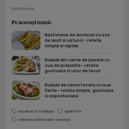
Potfa buna
Pe aceeași temă:
Bastonase de dovlecei cu sos
de iaurt si usturoi - reteta
simpla si rapida
Rulada din carne de pasare cu
oua de prepelita - reteta
gustoasa si usor de facut
Rulada de carne tocata cu oua
fierte - reteta simpla, gustoasa
si aspectuoasa
aluaturi si foietaje
aperitive
retete traditionale romania