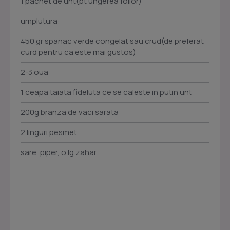
1 pachet de unt(pt ungerea foilor)
umplutura:
450 gr spanac verde congelat sau crud(de preferat
curd pentru ca este mai gustos)
2-3 oua
1 ceapa taiata fideluta ce se caleste in putin unt
200g branza de vaci sarata
2 linguri pesmet
sare, piper, o lg zahar