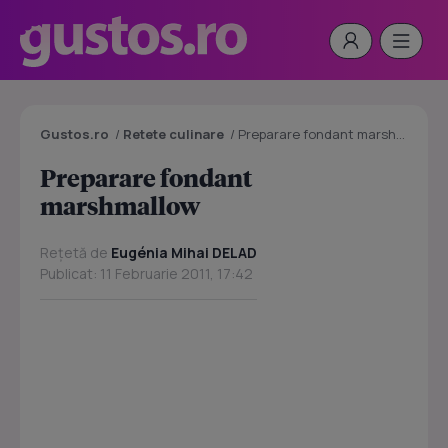
Gustos.ro
/
Retete culinare
/
Preparare fondant marshmallow
Preparare fondant
marshmallow
Rețetă de
Eugénia Mihai DELAD
Publicat: 11 Februarie 2011, 17:42