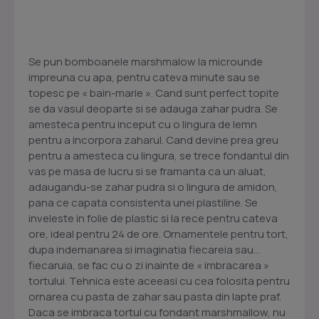
Se pun bomboanele marshmalow la microunde
impreuna cu apa, pentru cateva minute sau se
topesc pe « bain-marie ». Cand sunt perfect topite
se da vasul deoparte si se adauga zahar pudra. Se
amesteca pentru inceput cu o lingura de lemn
pentru a incorpora zaharul. Cand devine prea greu
pentru a amesteca cu lingura, se trece fondantul din
vas pe masa de lucru si se framanta ca un aluat,
adaugandu-se zahar pudra si o lingura de amidon,
pana ce capata consistenta unei plastiline. Se
inveleste in folie de plastic si la rece pentru cateva
ore, ideal pentru 24 de ore. Ornamentele pentru tort,
dupa indemanarea si imaginatia fiecareia sau…
fiecaruia, se fac cu o zi inainte de « imbracarea »
tortului. Tehnica este aceeasi cu cea folosita pentru
ornarea cu pasta de zahar sau pasta din lapte praf.
Daca se imbraca tortul cu fondant marshmallow, nu