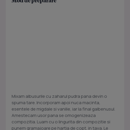
Mod de preparare
Mixam albusurile cu zaharul pudra pana devin o
spuma tare. Incorporam apoi nuca macinta,
esentele de migdale si vanilie, iar la final galbenusul.
Amestecam usor pana se omogenizeaza
compozitia. Luam cu o lingurita din compozitie si
punem gramajoare pe hartia de copt, in tava. Le