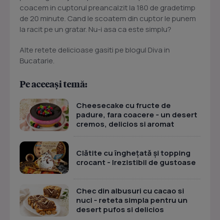
coacem in cuptorul preancalzit la 180 de gradetimp
de 20 minute. Cand le scoatem din cuptor le punem
la racit pe un gratar. Nu-i asa ca este simplu?
Alte retete delicioase gasiti pe blogul Diva in
Bucatarie.
Pe aceeași temă:
Cheesecake cu fructe de
padure, fara coacere - un desert
cremos, delicios si aromat
Clătite cu înghețată și topping
crocant - Irezistibil de gustoase
Chec din albusuri cu cacao si
nuci - reteta simpla pentru un
desert pufos si delicios