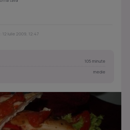
ofi la tava
: 12 Iulie 2009, 12:47
105 minute
medie