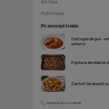
din tava.
Pofta buna.
Pe aceeași temă:
Ostropel de pui - re
usturoi
Friptura de miel la 
Cartofi taranesti c
mancaruri cu carne