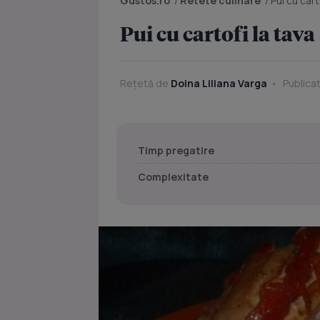
Gustos.ro
/
Retete culinare
/
Pui cu cart
Pui cu cartofi la tava
Rețetă de
Doina Liliana Varga
Publicat
Timp pregatire
Complexitate