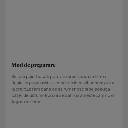
Mod de preparare
Se taie puiul bucati potrivite si se sareaza.Intr-o
tigaie se pune uleiul si cand s-a incalzit punem puiul
la prajit.Lasam pana ce se rumenesc si se adauga
cateii de usturoi,frunza de dafin si amestecam cu o
lingura de lemn.