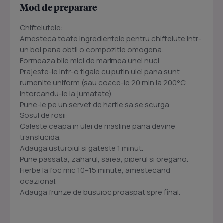
Mod de preparare
Chiftelutele:
Amesteca toate ingredientele pentru chiftelute intr-
un bol pana obtii o compozitie omogena.
Formeaza bile mici de marimea unei nuci.
Prajeste-le intr-o tigaie cu putin ulei pana sunt
rumenite uniform (sau coace-le 20 min la 200°C,
intorcandu-le la jumatate).
Pune-le pe un servet de hartie sa se scurga.
Sosul de rosii:
Caleste ceapa in ulei de masline pana devine
translucida.
Adauga usturoiul si gateste 1 minut.
Pune passata, zaharul, sarea, piperul si oregano.
Fierbe la foc mic 10–15 minute, amestecand
ocazional.
Adauga frunze de busuioc proaspat spre final.