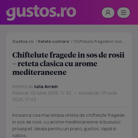
Gustos.ro
/
Retete culinare
/
Chiftelute fragede in sos de rosii – reteta clasica cu arome mediteraneene
Chiftelute fragede in sos de rosii
– reteta clasica cu arome
mediteraneene
Rețetă de
Iulia Avram
Publicat: 05 Iunie 2025, 17:32 • Actualizat: 05 Iunie
2025, 17:43
Incearca cea mai simpla reteta de chiftelute fragede
in sos de rosii, cu arome mediteraneene si busuioc
proaspat. Ideala pentru un pranz gustos, rapid si
satios.