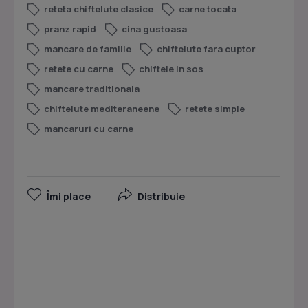
reteta chiftelute clasice
carne tocata
pranz rapid
cina gustoasa
mancare de familie
chiftelute fara cuptor
retete cu carne
chiftele in sos
mancare traditionala
chiftelute mediteraneene
retete simple
mancaruri cu carne
Îmi place
Distribuie