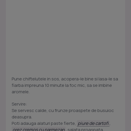
Pune chiftelutele in sos, acopera-le bine si lasa-le sa
fiarba impreuna 10 minute la foc mic, sa se imbine
aromele.
Servire:
Se servesc calde, cu frunze proaspete de busuioc
deasupra.
Poti adauga alaturi paste fierte,
piure de cartofi
,
orez cremos cu parmezan
,
salata
proaspata
,