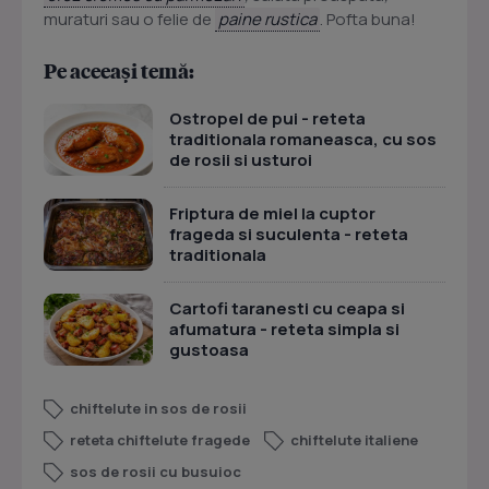
muraturi
sau o felie de
paine rustica
. Pofta buna!
Pe aceeași temă:
Ostropel de pui - reteta
traditionala romaneasca, cu sos
de rosii si usturoi
Friptura de miel la cuptor
frageda si suculenta - reteta
traditionala
Cartofi taranesti cu ceapa si
afumatura - reteta simpla si
gustoasa
chiftelute in sos de rosii
reteta chiftelute fragede
chiftelute italiene
sos de rosii cu busuioc