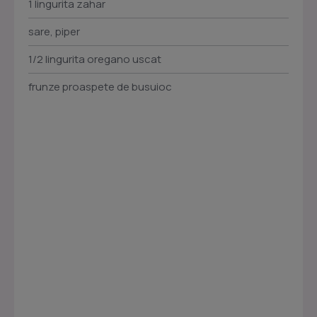
1 lingurita zahar
sare, piper
1/2 lingurita oregano uscat
frunze proaspete de busuioc