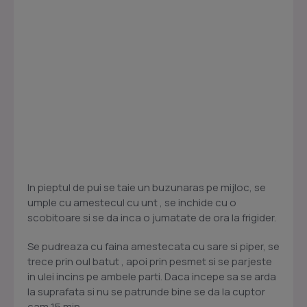
In pieptul de pui se taie un buzunaras pe mijloc, se
umple cu amestecul cu unt , se inchide cu o
scobitoare si se da inca o jumatate de ora la frigider.
Se pudreaza cu faina amestecata cu sare si piper, se
trece prin oul batut , apoi prin pesmet si se parjeste
in ulei incins pe ambele parti. Daca incepe sa se arda
la suprafata si nu se patrunde bine se da la cuptor
cam 15 min.