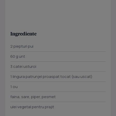
Ingrediente
2 piepturi pui
60 g unt
3 catei usturoi
1 lingura patrunjel proaspat tocat (sau uscat)
1 ou
faina, sare, piper, pesmet
ulei vegetal pentru prajit