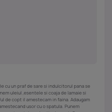
e cu un praf de sare si indulcitorul pana se
nem uleiul ,esentele si coaja de lamaie si
ul de copt il amestecam in faina. Adaugam
i amestecand usor cu o spatula. Punem