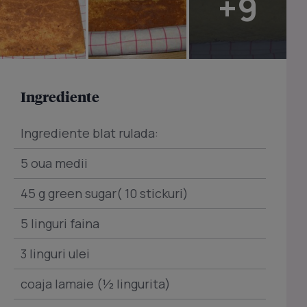
+9
Ingrediente
Ingrediente blat rulada:
5 oua medii
45 g green sugar( 10 stickuri)
5 linguri faina
3 linguri ulei
coaja lamaie (½ lingurita)