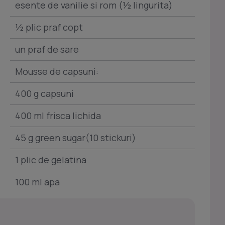
esente de vanilie si rom (½ lingurita)
½ plic praf copt
un praf de sare
Mousse de capsuni:
400 g capsuni
400 ml frisca lichida
45 g green sugar(10 stickuri)
1 plic de gelatina
100 ml apa