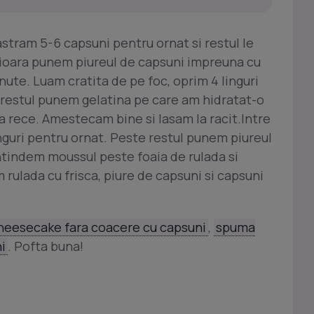
tram 5-6 capsuni pentru ornat si restul le
cioara punem piureul de capsuni impreuna cu
nute. Luam cratita de pe foc, oprim 4 linguri
e restul punem gelatina pe care am hidratat-o
a rece. Amestecam bine si lasam la racit.Intre
nguri pentru ornat. Peste restul punem piureul
tindem moussul peste foaia de rulada si
rulada cu frisca, piure de capsuni si capsuni
heesecake fara coacere cu capsuni
,
spuma
i
. Pofta buna!