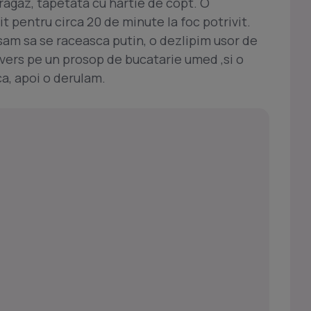
ragaz, tapetata cu hartie de copt. O
t pentru circa 20 de minute la foc potrivit.
sam sa se raceasca putin, o dezlipim usor de
nvers pe un prosop de bucatarie umed ,si o
ca, apoi o derulam.