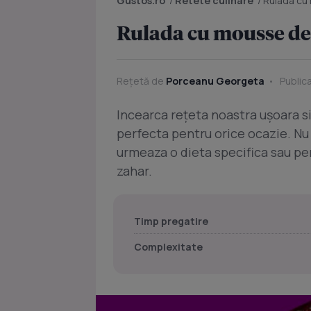
Gustos.ro
/
Retete culinare
/
Rulada cu 
Rulada cu mousse de 
Rețetă de
Porceanu Georgeta
Publica
Incearca rețeta noastra ușoara s
perfecta pentru orice ocazie. Nu 
urmeaza o dieta specifica sau pe
zahar.
Timp pregatire
Complexitate