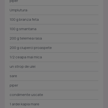
piper
Umplutura:
100 g branza feta
100 g smantana
200 g telemea rasa
200 g ciuperci proaspete
1/2 ceapa mai mica
un strop de ulei
sare
piper
condimente uscate
1 ardei kapia mare