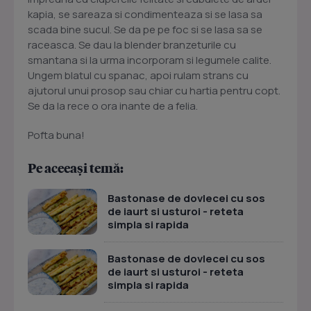
kapia, se sareaza si condimenteaza si se lasa sa
scada bine sucul. Se da pe pe foc si se lasa sa se
raceasca. Se dau la blender branzeturile cu
smantana si la urma incorporam si legumele calite.
Ungem blatul cu spanac, apoi rulam strans cu
ajutorul unui prosop sau chiar cu hartia pentru copt.
Se da la rece o ora inante de a felia.
Pofta buna!
Pe aceeași temă:
Bastonase de dovlecei cu sos
de iaurt si usturoi - reteta
simpla si rapida
Bastonase de dovlecei cu sos
de iaurt si usturoi - reteta
simpla si rapida