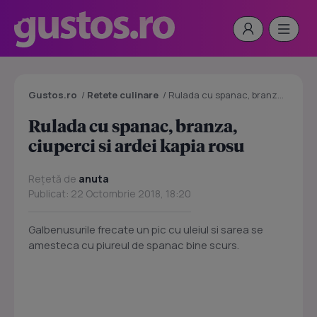
Gustos.ro
/
Retete culinare
/
Rulada cu spanac, branza, ciuperci si ardei kapia rosu
Rulada cu spanac, branza,
ciuperci si ardei kapia rosu
Rețetă de
anuta
Publicat: 22 Octombrie 2018, 18:20
Galbenusurile frecate un pic cu uleiul si sarea se
amesteca cu piureul de spanac bine scurs.