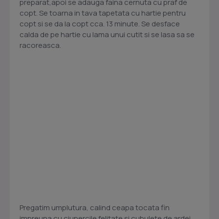
preparat,apoi se adauga faina cernuta cu praf de
copt. Se toarna in tava tapetata cu hartie pentru
copt si se da la copt cca. 13 minute. Se desface
calda de pe hartie cu lama unui cutit si se lasa sa se
racoreasca.
Pregatim umplutura, calind ceapa tocata fin
impreuna cu ciupercile felitate si cubulete de ardei