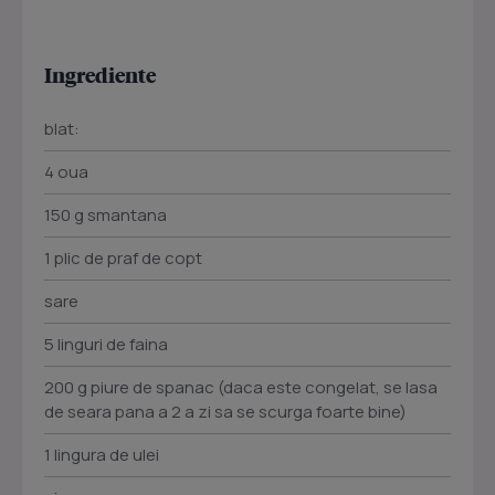
Ingrediente
blat:
4 oua
150 g smantana
1 plic de praf de copt
sare
5 linguri de faina
200 g piure de spanac (daca este congelat, se lasa
de seara pana a 2 a zi sa se scurga foarte bine)
1 lingura de ulei