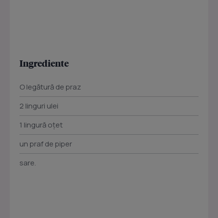
Ingrediente
O legătură de praz
2 linguri ulei
1 lingură oţet
un praf de piper
sare.