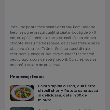
Prazul se poate face salată crud sau fiert. Dacă se
fierb, se pune prazul cuăţit şi tăiat în bucăţi de 5 - 6
cm, cu apă fierbinte, la foc şi se lasă să dea câteva
clocote. Prazul fierbe repede, de aceea trebuie să se
observe să nu se sfărâme. Se face sosul din ulei,
oţet, sare şi piper, cu sau fără muştar. Şi se toarnă
pest prazul scurs de apă şi răcorit. Cu acleşi sos se
prepară şi salata de praz crud.
Pe aceeași temă:
Salata rapida cu ton, oua fierte
si rosii cherry. Reteta sanatoasa
si delicioasa, gata in 30 de
minute